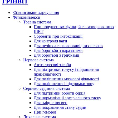
ГРІНВІТ
Збалансоване харчування
Фітокомплекси
Травна система
При порушеннях функцій та захворюваннях
ШКТ
Сорбенти при інтоксикації
Для контроля ваги
Для печінки та жовчовивідних шляхів
Для боротьби з паразитами
Для боротьби з грибками
Нервова система
Антистресові засоби
Для підтримки тонусу і підвищення
працездатності
Для поліпшення мозкової діяльності
Для поліпшення і підтримки зору
Серцево-судинна система
Для підтримки роботи серця
Для нормалізації артеріального тиску
Для зміцнення вен
Для покращення стану судин
При геморої
Дихальна система