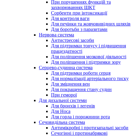
При порушеннях функцій та
захворюваннях ШКТ
Сорбенти при інтоксикації
Для контроля ваги
Для печінки та жовчовивідних шляхів
Для боротьби з паразитами
Нервова система
Антистресові засоби
Для підтримки тонусу і підвищення
працездатності
Для поліпшення мозкової діяльності
Для поліпшення і підтримки зору
Серцево-судинна система
Для підтримки роботи серця
Для нормалізації артеріального тиску
Для зміцнення вен
Для покращення стану судин
При геморої
Для дихальної системи
Для бронхів і легенів
Для Носа
Для горла і порожнини рота
Сечовидільна система
Антимікробні і протизапальні засоби
Сечогінні і протинабрякові