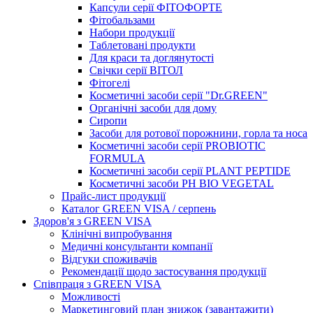
Капсули серії ФІТОФОРТЕ
Фітобальзами
Набори продукції
Таблетовані продукти
Для краси та доглянутості
Свічки серії ВІТОЛ
Фітогелі
Косметичні засоби серії "Dr.GREEN"
Органічні засоби для дому
Сиропи
Засоби для ротової порожнини, горла та носа
Косметичні засоби серії PROBIOTIC
FORMULA
Косметичні засоби серії PLANT PEPTIDE
Косметичні засоби PH BIO VEGETAL
Прайс-лист продукції
Каталог GREEN VISA / серпень
Здоров'я з GREEN VISA
Клінічні випробування
Медичні консультанти компанії
Відгуки споживачів
Рекомендації щодо застосування продукції
Співпраця з GREEN VISA
Можливості
Маркетинговий план знижок (завантажити)