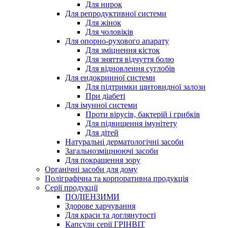
Для нирок
Для репродуктивної системи
Для жінок
Для чоловіків
Для опорно-рухового апарату
Для зміцнення кісток
Для зняття відчуття болю
Для відновлення суглобів
Для ендокринної системи
Для підтримки щитовидної залози
При діабеті
Для імунної системи
Проти вірусів, бактерій і грибків
Для підвищення імунітету
Для дітей
Натуральні дерматологічні засоби
Загальнозміцнюючі засоби
Для покращення зору
Органічні засоби для дому
Поліграфічна та корпоративна продукція
Серії продукції
ПОЛІЕНЗИМИ
Здорове харчування
Для краси та доглянутості
Капсули серії ГРІНВІТ