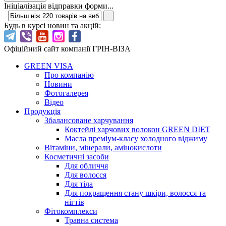
Ініціалізація відправки форми...
Будь в курсі новин та акцій:
Офіційний сайт компанії ГРІН-ВІЗА
GREEN VISA
Про компанію
Новини
Фотогалерея
Відео
Продукція
Збалансоване харчування
Коктейлі харчових волокон GREEN DIET
Масла преміум-класу холодного віджиму
Вітаміни, мінерали, амінокислоти
Косметичні засоби
Для обличчя
Для волосся
Для тіла
Для покращення стану шкіри, волосся та
нігтів
Фітокомплекси
Травна система