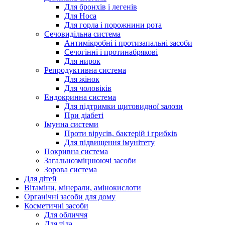
Для бронхів і легенів
Для Носа
Для горла і порожнини рота
Сечовидільна система
Антимікробні і протизапальні засоби
Сечогінні і протинабрякові
Для нирок
Репродуктивна система
Для жінок
Для чоловіків
Ендокринна система
Для підтримки щитовидної залози
При діабеті
Імунна системи
Проти вірусів, бактерій і грибків
Для підвищення імунітету
Покривна система
Загальнозміцнюючі засоби
Зорова система
Для дітей
Вітаміни, мінерали, амінокислоти
Органічні засоби для дому
Косметичні засоби
Для обличчя
Для тіла