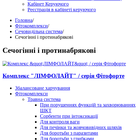
Кабінет Керуючого
Реєстрація в кабінеті керуючого
Головна
/
Фітокомплекси
/
Сечовидільна система
/
Сечогінні і протинабрякові
Сечогінні і протинабрякові
Комплекс "ЛІМФОЛАЙТ" / серія Фітофорте
Збалансоване харчування
Фітокомплекси
Травна система
При порушеннях функцій та захворюваннях
ШКТ
Сорбенти при інтоксикації
Для контроля ваги
Для печінки та жовчовивідних шляхів
Для боротьби з паразитами
Для боротьби з грибками