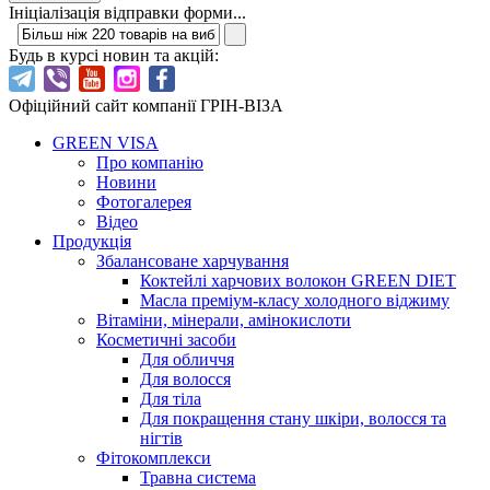
Ініціалізація відправки форми...
Будь в курсі новин та акцій:
Офіційний сайт компанії ГРІН-ВІЗА
GREEN VISA
Про компанію
Новини
Фотогалерея
Відео
Продукція
Збалансоване харчування
Коктейлі харчових волокон GREEN DIET
Масла преміум-класу холодного віджиму
Вітаміни, мінерали, амінокислоти
Косметичні засоби
Для обличчя
Для волосся
Для тіла
Для покращення стану шкіри, волосся та
нігтів
Фітокомплекси
Травна система