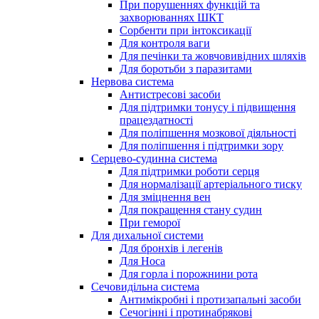
При порушеннях функцій та
захворюваннях ШКТ
Сорбенти при інтоксикації
Для контроля ваги
Для печінки та жовчовивідних шляхів
Для боротьби з паразитами
Нервова система
Антистресові засоби
Для підтримки тонусу і підвищення
працездатності
Для поліпшення мозкової діяльності
Для поліпшення і підтримки зору
Серцево-судинна система
Для підтримки роботи серця
Для нормалізації артеріального тиску
Для зміцнення вен
Для покращення стану судин
При геморої
Для дихальної системи
Для бронхів і легенів
Для Носа
Для горла і порожнини рота
Сечовидільна система
Антимікробні і протизапальні засоби
Сечогінні і протинабрякові