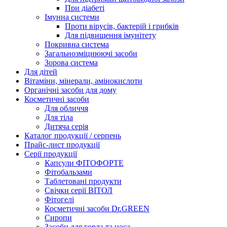
При діабеті
Імунна системи
Проти вірусів, бактерій і грибків
Для підвищення імунітету
Покривна система
Загальнозміцнюючі засоби
Зорова система
Для дітей
Вітаміни, мінерали, амінокислоти
Органічні засоби для дому
Косметичні засоби
Для обличчя
Для тіла
Дитяча серія
Каталог продукції / серпень
Прайс-лист продукції
Серії продукції
Капсули ФІТОФОРТЕ
Фітобальзами
Таблетовані продукти
Свічки серії ВІТОЛ
Фітогелі
Косметичні засоби Dr.GREEN
Сиропи
Засоби для горла та носа