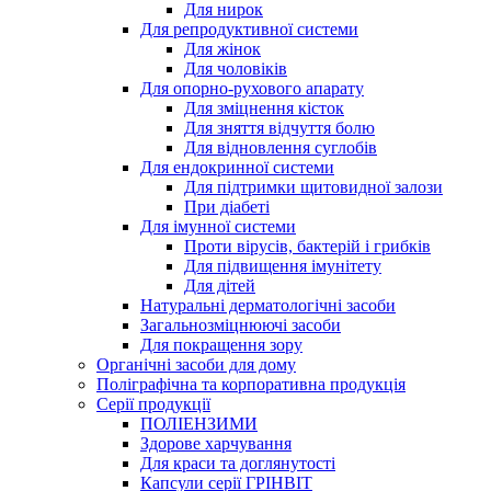
Для нирок
Для репродуктивної системи
Для жінок
Для чоловіків
Для опорно-рухового апарату
Для зміцнення кісток
Для зняття відчуття болю
Для відновлення суглобів
Для ендокринної системи
Для підтримки щитовидної залози
При діабеті
Для імунної системи
Проти вірусів, бактерій і грибків
Для підвищення імунітету
Для дітей
Натуральні дерматологічні засоби
Загальнозміцнюючі засоби
Для покращення зору
Органічні засоби для дому
Поліграфічна та корпоративна продукція
Серії продукції
ПОЛІЕНЗИМИ
Здорове харчування
Для краси та доглянутості
Капсули серії ГРІНВІТ