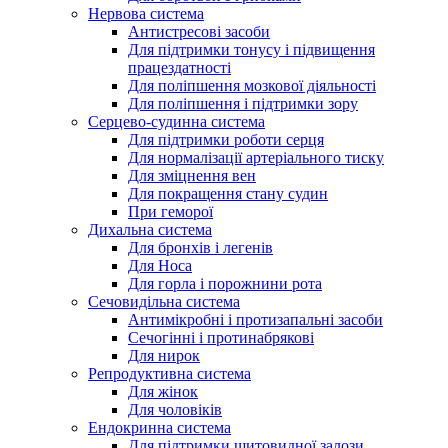
Нервова система
Антистресові засоби
Для підтримки тонусу і підвищення
працездатності
Для поліпшення мозкової діяльності
Для поліпшення і підтримки зору
Серцево-судинна система
Для підтримки роботи серця
Для нормалізації артеріального тиску
Для зміцнення вен
Для покращення стану судин
При геморої
Дихальна система
Для бронхів і легенів
Для Носа
Для горла і порожнини рота
Сечовидільна система
Антимікробні і протизапальні засоби
Сечогінні і протинабрякові
Для нирок
Репродуктивна система
Для жінок
Для чоловіків
Ендокринна система
Для підтримки щитовидної залози