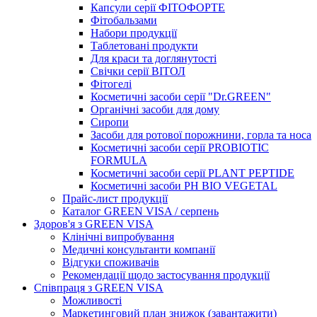
Капсули серії ФІТОФОРТЕ
Фітобальзами
Набори продукції
Таблетовані продукти
Для краси та доглянутості
Свічки серії ВІТОЛ
Фітогелі
Косметичні засоби серії "Dr.GREEN"
Органічні засоби для дому
Сиропи
Засоби для ротової порожнини, горла та носа
Косметичні засоби серії PROBIOTIC
FORMULA
Косметичні засоби серії PLANT PEPTIDE
Косметичні засоби PH BIO VEGETAL
Прайс-лист продукції
Каталог GREEN VISA / серпень
Здоров'я з GREEN VISA
Клінічні випробування
Медичні консультанти компанії
Відгуки споживачів
Рекомендації щодо застосування продукції
Співпраця з GREEN VISA
Можливості
Маркетинговий план знижок (завантажити)