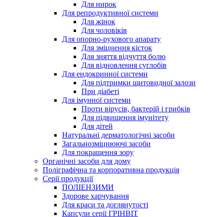
Для нирок
Для репродуктивної системи
Для жінок
Для чоловіків
Для опорно-рухового апарату
Для зміцнення кісток
Для зняття відчуття болю
Для відновлення суглобів
Для ендокринної системи
Для підтримки щитовидної залози
При діабеті
Для імунної системи
Проти вірусів, бактерій і грибків
Для підвищення імунітету
Для дітей
Натуральні дерматологічні засоби
Загальнозміцнюючі засоби
Для покращення зору
Органічні засоби для дому
Поліграфічна та корпоративна продукція
Серії продукції
ПОЛІЕНЗИМИ
Здорове харчування
Для краси та доглянутості
Капсули серії ГРІНВІТ