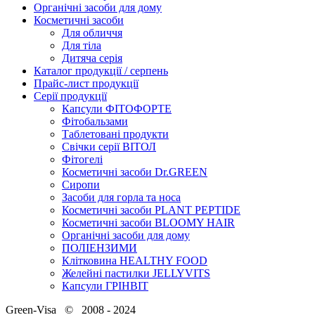
Органічні засоби для дому
Косметичні засоби
Для обличчя
Для тіла
Дитяча серія
Каталог продукції / серпень
Прайс-лист продукції
Серії продукції
Капсули ФІТОФОРТЕ
Фітобальзами
Таблетовані продукти
Свічки серії ВІТОЛ
Фітогелі
Косметичні засоби Dr.GREEN
Сиропи
Засоби для горла та носа
Косметичні засоби PLANT PEPTIDE
Косметичні засоби BLOOMY HAIR
Органічні засоби для дому
ПОЛІЕНЗИМИ
Клітковина HEALTHY FOOD
Желейні пастилки JELLYVITS
Капсули ГРІНВІТ
Green-Visa © 2008 - 2024