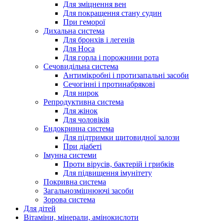
Для зміцнення вен
Для покращення стану судин
При геморої
Дихальна система
Для бронхів і легенів
Для Носа
Для горла і порожнини рота
Сечовидільна система
Антимікробні і протизапальні засоби
Сечогінні і протинабрякові
Для нирок
Репродуктивна система
Для жінок
Для чоловіків
Ендокринна система
Для підтримки щитовидної залози
При діабеті
Імунна системи
Проти вірусів, бактерій і грибків
Для підвищення імунітету
Покривна система
Загальнозміцнюючі засоби
Зорова система
Для дітей
Вітаміни, мінерали, амінокислоти