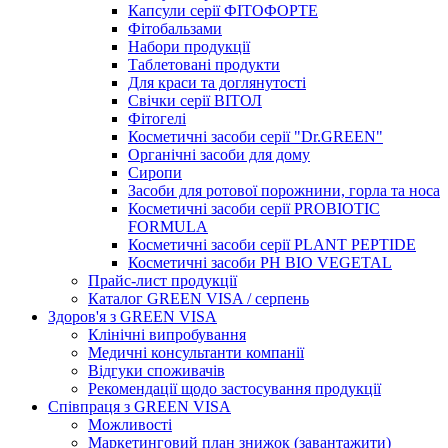
Капсули серії ФІТОФОРТЕ
Фітобальзами
Набори продукції
Таблетовані продукти
Для краси та доглянутості
Свічки серії ВІТОЛ
Фітогелі
Косметичні засоби серії "Dr.GREEN"
Органічні засоби для дому
Сиропи
Засоби для ротової порожнини, горла та носа
Косметичні засоби серії PROBIOTIC
FORMULA
Косметичні засоби серії PLANT PEPTIDE
Косметичні засоби PH BIO VEGETAL
Прайс-лист продукції
Каталог GREEN VISA / серпень
Здоров'я з GREEN VISA
Клінічні випробування
Медичні консультанти компанії
Відгуки споживачів
Рекомендації щодо застосування продукції
Співпраця з GREEN VISA
Можливості
Маркетинговий план знижок (завантажити)