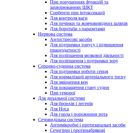
При порушеннях функцій та
захворюваннях ШКТ
Сорбенти при інтоксикації
Для контроля ваги
Для печінки та жовчовивідних шляхів
Для боротьби з паразитами
Нервова система
Антистресові засоби
Для підтримки тонусу і підвищення
працездатності
Для поліпшення мозкової діяльності
Для поліпшення і підтримки зору
Серцево-судинна система
Для підтримки роботи серця
Для нормалізації артеріального тиску
Для зміцнення вен
Для покращення стану судин
При геморої
Для дихальної системи
Для бронхів і легенів
Для Носа
Для горла і порожнини рота
Сечовидільна система
Антимікробні і протизапальні засоби
Сечогінні і протинабрякові