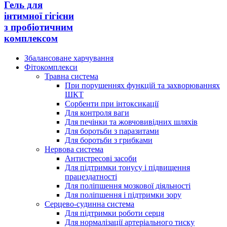
Гель для
інтимної гігієни
з пробіотичним
комплексом
Збалансоване харчування
Фітокомплекси
Травна система
При порушеннях функцій та захворюваннях
ШКТ
Сорбенти при інтоксикації
Для контроля ваги
Для печінки та жовчовивідних шляхів
Для боротьби з паразитами
Для боротьби з грибками
Нервова система
Антистресові засоби
Для підтримки тонусу і підвищення
працездатності
Для поліпшення мозкової діяльності
Для поліпшення і підтримки зору
Серцево-судинна система
Для підтримки роботи серця
Для нормалізації артеріального тиску