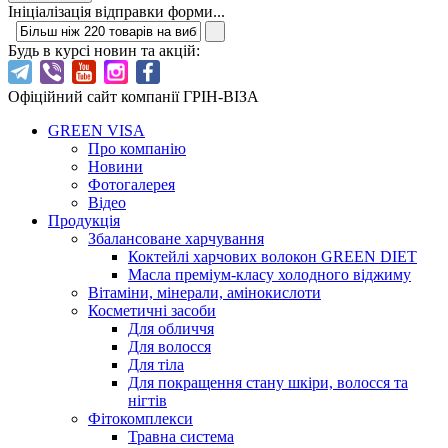
Ініціалізація відправки форми...
Будь в курсі новин та акцій:
Офіційний сайт компанії ГРІН-ВІЗА
GREEN VISA
Про компанію
Новини
Фотогалерея
Відео
Продукція
Збалансоване харчування
Коктейлі харчових волокон GREEN DIET
Масла преміум-класу холодного віджиму
Вітаміни, мінерали, амінокислоти
Косметичні засоби
Для обличчя
Для волосся
Для тіла
Для покращення стану шкіри, волосся та
нігтів
Фітокомплекси
Травна система