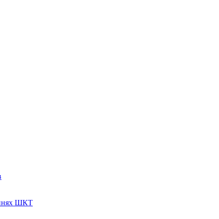
в
аннях ШКТ