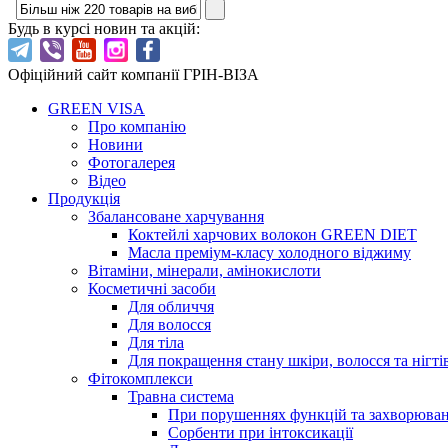
Будь в курсі новин та акцій:
Офіційний сайт компанії ГРІН-ВІЗА
GREEN VISA
Про компанію
Новини
Фотогалерея
Відео
Продукція
Збалансоване харчування
Коктейлі харчових волокон GREEN DIET
Масла преміум-класу холодного віджиму
Вітаміни, мінерали, амінокислоти
Косметичні засоби
Для обличчя
Для волосся
Для тіла
Для покращення стану шкіри, волосся та нігті
Фітокомплекси
Травна система
При порушеннях функцій та захворюв
Сорбенти при інтоксикації