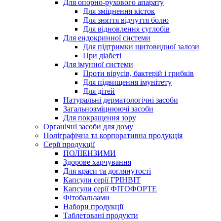
Для опорно-рухового апарату
Для зміцнення кісток
Для зняття відчуття болю
Для відновлення суглобів
Для ендокринної системи
Для підтримки щитовидної залози
При діабеті
Для імунної системи
Проти вірусів, бактерій і грибків
Для підвищення імунітету
Для дітей
Натуральні дерматологічні засоби
Загальнозміцнюючі засоби
Для покращення зору
Органічні засоби для дому
Поліграфічна та корпоративна продукція
Серії продукції
ПОЛІЕНЗИМИ
Здорове харчування
Для краси та доглянутості
Капсули серії ГРІНВІТ
Капсули серії ФІТОФОРТЕ
Фітобальзами
Набори продукції
Таблетовані продукти