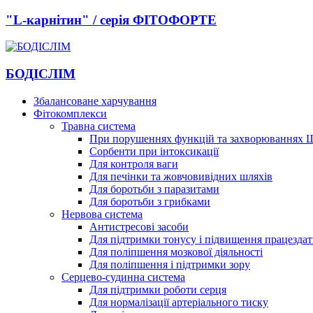
"L-карнітин" / серія ФІТОФОРТЕ
БОДІСЛІМ
Збалансоване харчування
Фітокомплекси
Травна система
При порушеннях функцій та захворюваннях
Сорбенти при інтоксикації
Для контроля ваги
Для печінки та жовчовивідних шляхів
Для боротьби з паразитами
Для боротьби з грибками
Нервова система
Антистресові засоби
Для підтримки тонусу і підвищення працездат
Для поліпшення мозкової діяльності
Для поліпшення і підтримки зору
Серцево-судинна система
Для підтримки роботи серця
Для нормалізації артеріального тиску