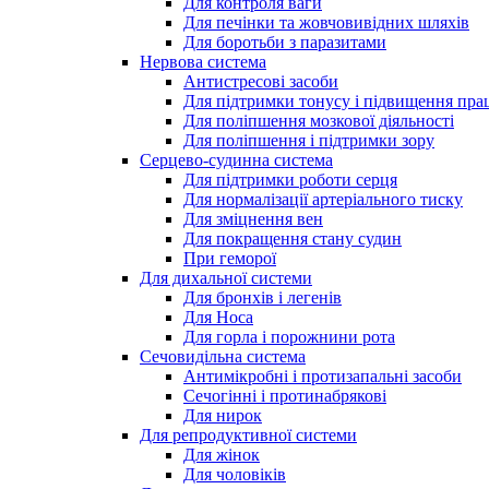
Для контроля ваги
Для печінки та жовчовивідних шляхів
Для боротьби з паразитами
Нервова система
Антистресові засоби
Для підтримки тонусу і підвищення пра
Для поліпшення мозкової діяльності
Для поліпшення і підтримки зору
Серцево-судинна система
Для підтримки роботи серця
Для нормалізації артеріального тиску
Для зміцнення вен
Для покращення стану судин
При геморої
Для дихальної системи
Для бронхів і легенів
Для Носа
Для горла і порожнини рота
Сечовидільна система
Антимікробні і протизапальні засоби
Сечогінні і протинабрякові
Для нирок
Для репродуктивної системи
Для жінок
Для чоловіків