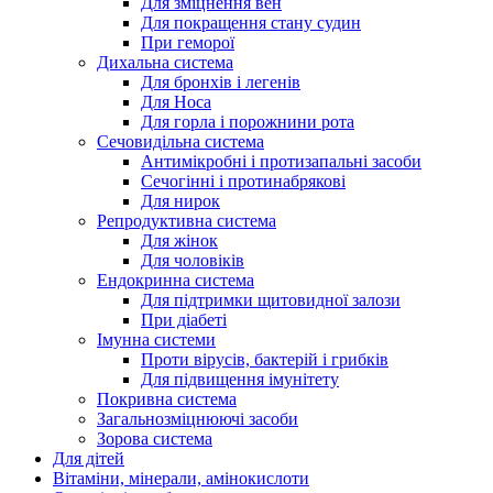
Для зміцнення вен
Для покращення стану судин
При геморої
Дихальна система
Для бронхів і легенів
Для Носа
Для горла і порожнини рота
Сечовидільна система
Антимікробні і протизапальні засоби
Сечогінні і протинабрякові
Для нирок
Репродуктивна система
Для жінок
Для чоловіків
Ендокринна система
Для підтримки щитовидної залози
При діабеті
Імунна системи
Проти вірусів, бактерій і грибків
Для підвищення імунітету
Покривна система
Загальнозміцнюючі засоби
Зорова система
Для дітей
Вітаміни, мінерали, амінокислоти