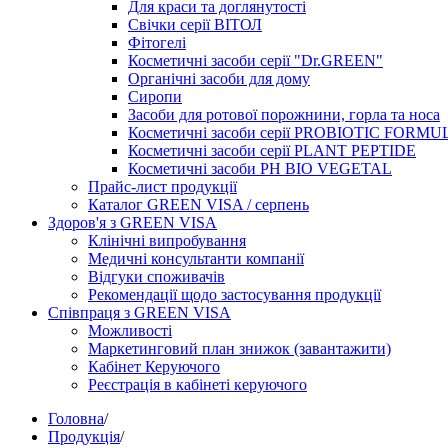
Для краси та доглянутості
Свічки серії ВІТОЛ
Фітогелі
Косметичні засоби серії "Dr.GREEN"
Органічні засоби для дому
Сиропи
Засоби для ротової порожнини, горла та носа
Косметичні засоби серії PROBIOTIC FORMU
Косметичні засоби серії PLANT PEPTIDE
Косметичні засоби PH BIO VEGETAL
Прайс-лист продукції
Каталог GREEN VISA / серпень
Здоров'я з GREEN VISA
Клінічні випробування
Медичні консультанти компанії
Відгуки споживачів
Рекомендації щодо застосування продукції
Співпраця з GREEN VISA
Можливості
Маркетинговий план знижок (завантажити)
Кабінет Керуючого
Реєстрація в кабінеті керуючого
Головна
/
Продукція
/