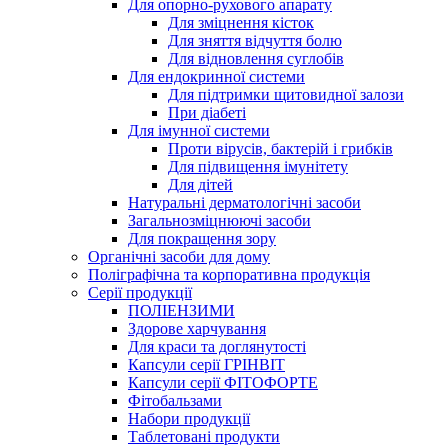
Для опорно-рухового апарату
Для зміцнення кісток
Для зняття відчуття болю
Для відновлення суглобів
Для ендокринної системи
Для підтримки щитовидної залози
При діабеті
Для імунної системи
Проти вірусів, бактерій і грибків
Для підвищення імунітету
Для дітей
Натуральні дерматологічні засоби
Загальнозміцнюючі засоби
Для покращення зору
Органічні засоби для дому
Поліграфічна та корпоративна продукція
Серії продукції
ПОЛІЕНЗИМИ
Здорове харчування
Для краси та доглянутості
Капсули серії ГРІНВІТ
Капсули серії ФІТОФОРТЕ
Фітобальзами
Набори продукції
Таблетовані продукти