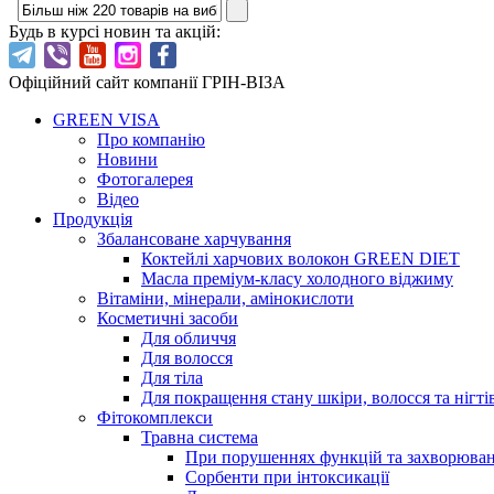
Будь в курсі новин та акцій:
Офіційний сайт компанії ГРІН-ВІЗА
GREEN VISA
Про компанію
Новини
Фотогалерея
Відео
Продукція
Збалансоване харчування
Коктейлі харчових волокон GREEN DIET
Масла преміум-класу холодного віджиму
Вітаміни, мінерали, амінокислоти
Косметичні засоби
Для обличчя
Для волосся
Для тіла
Для покращення стану шкіри, волосся та нігті
Фітокомплекси
Травна система
При порушеннях функцій та захворюв
Сорбенти при інтоксикації