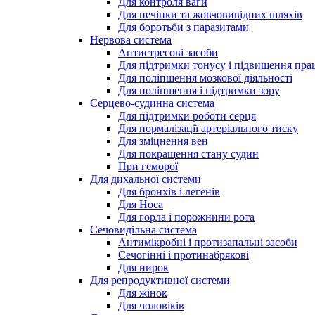
Для контроля ваги
Для печінки та жовчовивідних шляхів
Для боротьби з паразитами
Нервова система
Антистресові засоби
Для підтримки тонусу і підвищення пра
Для поліпшення мозкової діяльності
Для поліпшення і підтримки зору
Серцево-судинна система
Для підтримки роботи серця
Для нормалізації артеріального тиску
Для зміцнення вен
Для покращення стану судин
При геморої
Для дихальної системи
Для бронхів і легенів
Для Носа
Для горла і порожнини рота
Сечовидільна система
Антимікробні і протизапальні засоби
Сечогінні і протинабрякові
Для нирок
Для репродуктивної системи
Для жінок
Для чоловіків