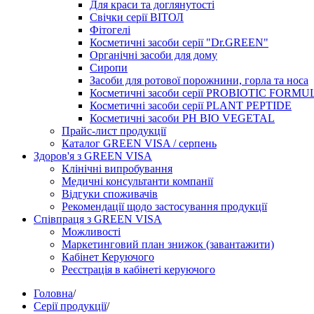
Для краси та доглянутості
Свічки серії ВІТОЛ
Фітогелі
Косметичні засоби серії "Dr.GREEN"
Органічні засоби для дому
Сиропи
Засоби для ротової порожнини, горла та носа
Косметичні засоби серії PROBIOTIC FORMU
Косметичні засоби серії PLANT PEPTIDE
Косметичні засоби PH BIO VEGETAL
Прайс-лист продукції
Каталог GREEN VISA / серпень
Здоров'я з GREEN VISA
Клінічні випробування
Медичні консультанти компанії
Відгуки споживачів
Рекомендації щодо застосування продукції
Співпраця з GREEN VISA
Можливості
Маркетинговий план знижок (завантажити)
Кабінет Керуючого
Реєстрація в кабінеті керуючого
Головна
/
Серії продукції
/