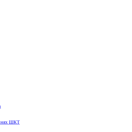
в
аннях ШКТ