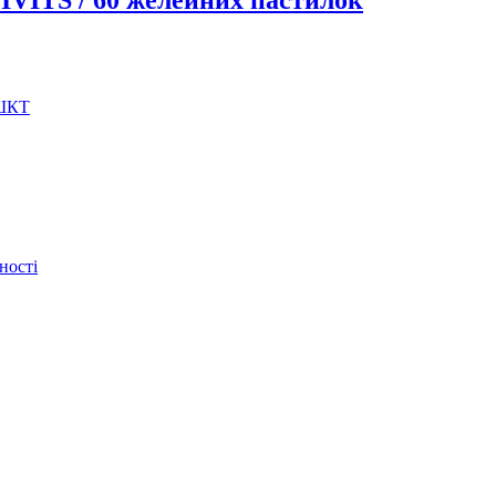
 ШКТ
ності