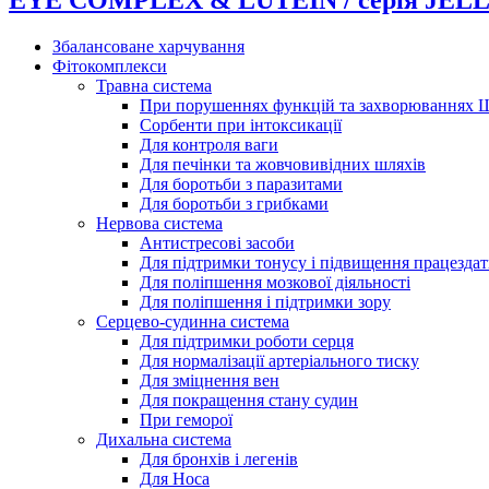
Збалансоване харчування
Фітокомплекси
Травна система
При порушеннях функцій та захворюваннях
Сорбенти при інтоксикації
Для контроля ваги
Для печінки та жовчовивідних шляхів
Для боротьби з паразитами
Для боротьби з грибками
Нервова система
Антистресові засоби
Для підтримки тонусу і підвищення працездат
Для поліпшення мозкової діяльності
Для поліпшення і підтримки зору
Серцево-судинна система
Для підтримки роботи серця
Для нормалізації артеріального тиску
Для зміцнення вен
Для покращення стану судин
При геморої
Дихальна система
Для бронхів і легенів
Для Носа