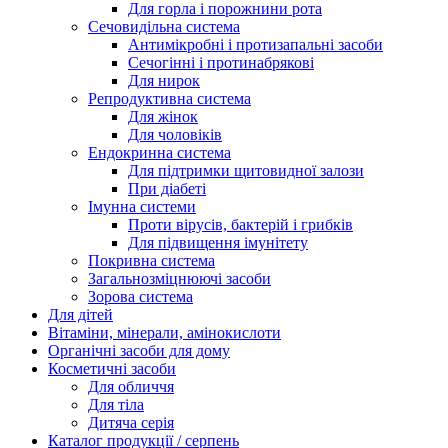
Для горла і порожнини рота
Сечовидільна система
Антимікробні і протизапальні засоби
Сечогінні і протинабрякові
Для нирок
Репродуктивна система
Для жінок
Для чоловіків
Ендокринна система
Для підтримки щитовидної залози
При діабеті
Імунна системи
Проти вірусів, бактерій і грибків
Для підвищення імунітету
Покривна система
Загальнозміцнюючі засоби
Зорова система
Для дітей
Вітаміни, мінерали, амінокислоти
Органічні засоби для дому
Косметичні засоби
Для обличчя
Для тіла
Дитяча серія
Каталог продукції / серпень