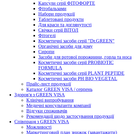
Капсули серії ФІТОФОРТЕ
Фітобальзами
Набори продукції
Таблетовані продукти
Для краси та доглянутості
Свічки серії ВІТОЛ
Фітогелі
Косметичні засоби серії "Dr.GREEN"
Органічні засоби для дому
Сиропи
Засоби для ротової порожнини, горла та носа
Косметичні засоби серії PROBIOTIC
FORMULA
Косметичні засоби серії PLANT PEPTIDE
Косметичні засоби PH BIO VEGETAL
Прайс-лист продукції
Каталог GREEN VISA / серпень
Здоров'я з GREEN VISA
Клінічні випробування
Медичні консультанти компанії
Відгуки споживачів
Рекомендації щодо застосування продукції
Співпраця з GREEN VISA
Можливості
Маркетинговий план знижок (завантажити)