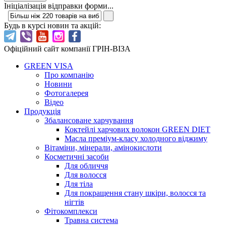
Ініціалізація відправки форми...
Будь в курсі новин та акцій:
Офіційний сайт компанії ГРІН-ВІЗА
GREEN VISA
Про компанію
Новини
Фотогалерея
Відео
Продукція
Збалансоване харчування
Коктейлі харчових волокон GREEN DIET
Масла преміум-класу холодного віджиму
Вітаміни, мінерали, амінокислоти
Косметичні засоби
Для обличчя
Для волосся
Для тіла
Для покращення стану шкіри, волосся та
нігтів
Фітокомплекси
Травна система