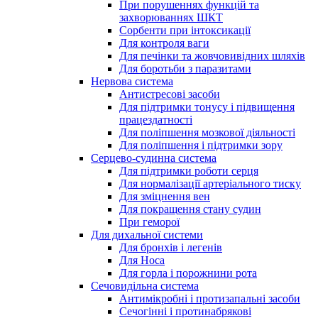
При порушеннях функцій та
захворюваннях ШКТ
Сорбенти при інтоксикації
Для контроля ваги
Для печінки та жовчовивідних шляхів
Для боротьби з паразитами
Нервова система
Антистресові засоби
Для підтримки тонусу і підвищення
працездатності
Для поліпшення мозкової діяльності
Для поліпшення і підтримки зору
Серцево-судинна система
Для підтримки роботи серця
Для нормалізації артеріального тиску
Для зміцнення вен
Для покращення стану судин
При геморої
Для дихальної системи
Для бронхів і легенів
Для Носа
Для горла і порожнини рота
Сечовидільна система
Антимікробні і протизапальні засоби
Сечогінні і протинабрякові