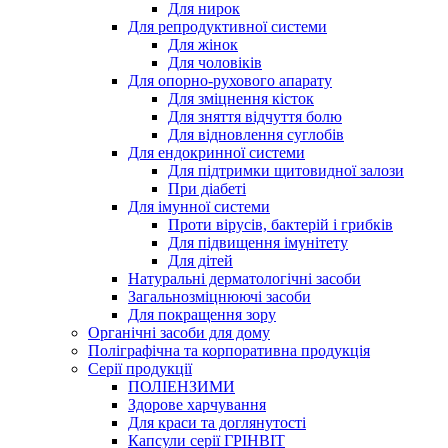
Для нирок
Для репродуктивної системи
Для жінок
Для чоловіків
Для опорно-рухового апарату
Для зміцнення кісток
Для зняття відчуття болю
Для відновлення суглобів
Для ендокринної системи
Для підтримки щитовидної залози
При діабеті
Для імунної системи
Проти вірусів, бактерій і грибків
Для підвищення імунітету
Для дітей
Натуральні дерматологічні засоби
Загальнозміцнюючі засоби
Для покращення зору
Органічні засоби для дому
Поліграфічна та корпоративна продукція
Серії продукції
ПОЛІЕНЗИМИ
Здорове харчування
Для краси та доглянутості
Капсули серії ГРІНВІТ