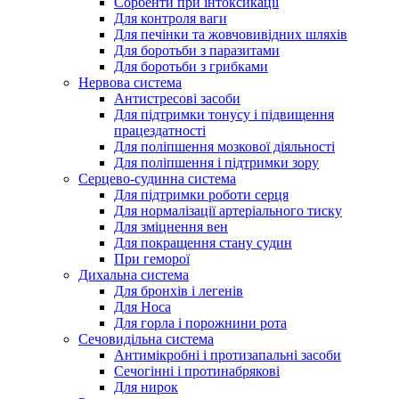
Сорбенти при інтоксикації
Для контроля ваги
Для печінки та жовчовивідних шляхів
Для боротьби з паразитами
Для боротьби з грибками
Нервова система
Антистресові засоби
Для підтримки тонусу і підвищення
працездатності
Для поліпшення мозкової діяльності
Для поліпшення і підтримки зору
Серцево-судинна система
Для підтримки роботи серця
Для нормалізації артеріального тиску
Для зміцнення вен
Для покращення стану судин
При геморої
Дихальна система
Для бронхів і легенів
Для Носа
Для горла і порожнини рота
Сечовидільна система
Антимікробні і протизапальні засоби
Сечогінні і протинабрякові
Для нирок