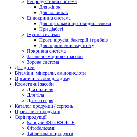
Репродуктивна система
Для жінок
Для чоловіків
Ендокринна система
Для підтримки щитовидної залози
При діабеті
Імунна системи
Проти вірусів, бактерій і грибків
Для підвищення імунітету
Покривна система
Загальнозміцнюючі засоби
Зорова система
Для дітей
Вітаміни, мінерали, амінокислоти
Органічні засоби для дому
Косметичні засоби
Для обличчя
Для тіла
Дитяча серія
Каталог продукції / серпень
Прайс-лист продукції
Серії продукції
Капсули ФІТОФОРТЕ
Фітобальзами
Таблетовані продукти