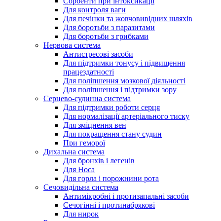
Сорбенти при інтоксикації
Для контроля ваги
Для печінки та жовчовивідних шляхів
Для боротьби з паразитами
Для боротьби з грибками
Нервова система
Антистресові засоби
Для підтримки тонусу і підвищення
працездатності
Для поліпшення мозкової діяльності
Для поліпшення і підтримки зору
Серцево-судинна система
Для підтримки роботи серця
Для нормалізації артеріального тиску
Для зміцнення вен
Для покращення стану судин
При геморої
Дихальна система
Для бронхів і легенів
Для Носа
Для горла і порожнини рота
Сечовидільна система
Антимікробні і протизапальні засоби
Сечогінні і протинабрякові
Для нирок