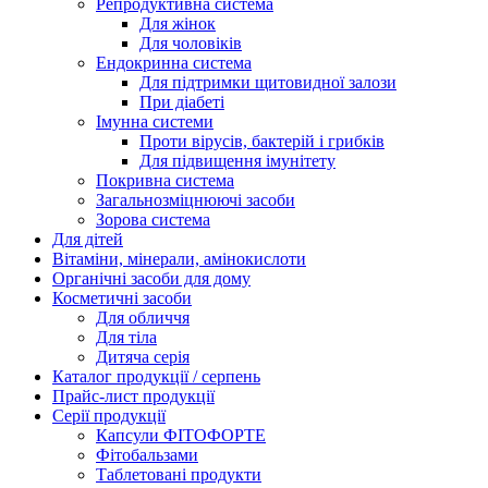
Репродуктивна система
Для жінок
Для чоловіків
Ендокринна система
Для підтримки щитовидної залози
При діабеті
Імунна системи
Проти вірусів, бактерій і грибків
Для підвищення імунітету
Покривна система
Загальнозміцнюючі засоби
Зорова система
Для дітей
Вітаміни, мінерали, амінокислоти
Органічні засоби для дому
Косметичні засоби
Для обличчя
Для тіла
Дитяча серія
Каталог продукції / серпень
Прайс-лист продукції
Серії продукції
Капсули ФІТОФОРТЕ
Фітобальзами
Таблетовані продукти