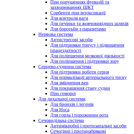
При порушеннях функцій та
захворюваннях ШКТ
Сорбенти при інтоксикації
Для контроля ваги
Для печінки та жовчовивідних шляхів
Для боротьби з паразитами
Нервова система
Антистресові засоби
Для підтримки тонусу і підвищення
працездатності
Для поліпшення мозкової діяльності
Для поліпшення і підтримки зору
Серцево-судинна система
Для підтримки роботи серця
Для нормалізації артеріального тиску
Для зміцнення вен
Для покращення стану судин
При геморої
Для дихальної системи
Для бронхів і легенів
Для Носа
Для горла і порожнини рота
Сечовидільна система
Антимікробні і протизапальні засоби
Сечогінні і протинабрякові