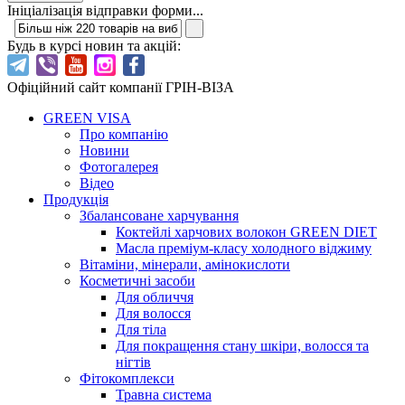
Ініціалізація відправки форми...
Будь в курсі новин та акцій:
Офіційний сайт компанії ГРІН-ВІЗА
GREEN VISA
Про компанію
Новини
Фотогалерея
Відео
Продукція
Збалансоване харчування
Коктейлі харчових волокон GREEN DIET
Масла преміум-класу холодного віджиму
Вітаміни, мінерали, амінокислоти
Косметичні засоби
Для обличчя
Для волосся
Для тіла
Для покращення стану шкіри, волосся та
нігтів
Фітокомплекси
Травна система