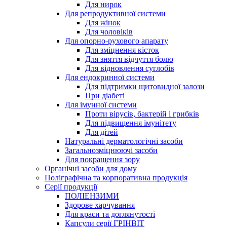
Для нирок
Для репродуктивної системи
Для жінок
Для чоловіків
Для опорно-рухового апарату
Для зміцнення кісток
Для зняття відчуття болю
Для відновлення суглобів
Для ендокринної системи
Для підтримки щитовидної залози
При діабеті
Для імунної системи
Проти вірусів, бактерій і грибків
Для підвищення імунітету
Для дітей
Натуральні дерматологічні засоби
Загальнозміцнюючі засоби
Для покращення зору
Органічні засоби для дому
Поліграфічна та корпоративна продукція
Серії продукції
ПОЛІЕНЗИМИ
Здорове харчування
Для краси та доглянутості
Капсули серії ГРІНВІТ