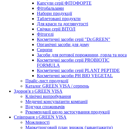
Капсули серії ФІТОФОРТЕ
Фітобальзами
Набори продукції
Таблетовані продукти
Для краси та доглянутості
Свічки серії ВІТОЛ
Фітогелі
Косметичні засоби серії "Dr.GREEN"
Органічні засоби для дому
Сиропи
Засоби для ротової порожнини, горла та носа
Косметичні засоби серії PROBIOTIC
FORMULA
Косметичні засоби серії PLANT PEPTIDE
Косметичні засоби PH BIO VEGETAL
Прайс-лист продукції
Каталог GREEN VISA / серпень
Здоров'я з GREEN VISA
Клінічні випробування
Медичні консультанти компанії
Відгуки споживачів
Рекомендації щодо застосування продукції
Співпраця з GREEN VISA
Можливості
Маркетинговий план знижок (завантажити)