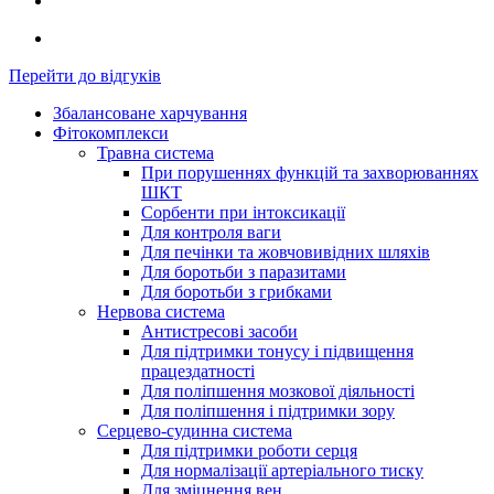
Перейти до відгуків
Збалансоване харчування
Фітокомплекси
Травна система
При порушеннях функцій та захворюваннях
ШКТ
Сорбенти при інтоксикації
Для контроля ваги
Для печінки та жовчовивідних шляхів
Для боротьби з паразитами
Для боротьби з грибками
Нервова система
Антистресові засоби
Для підтримки тонусу і підвищення
працездатності
Для поліпшення мозкової діяльності
Для поліпшення і підтримки зору
Серцево-судинна система
Для підтримки роботи серця
Для нормалізації артеріального тиску
Для зміцнення вен