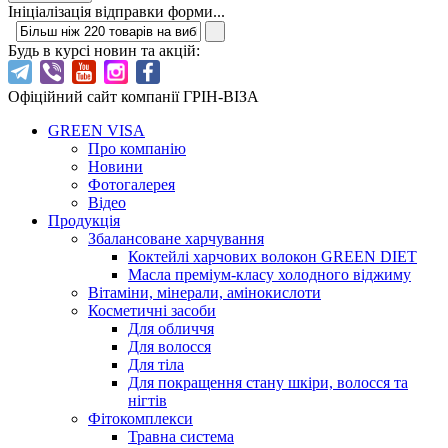
Ініціалізація відправки форми...
Будь в курсі новин та акцій:
Офіційний сайт компанії ГРІН-ВІЗА
GREEN VISA
Про компанію
Новини
Фотогалерея
Відео
Продукція
Збалансоване харчування
Коктейлі харчових волокон GREEN DIET
Масла преміум-класу холодного віджиму
Вітаміни, мінерали, амінокислоти
Косметичні засоби
Для обличчя
Для волосся
Для тіла
Для покращення стану шкіри, волосся та
нігтів
Фітокомплекси
Травна система