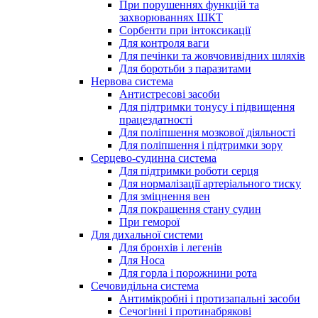
При порушеннях функцій та
захворюваннях ШКТ
Сорбенти при інтоксикації
Для контроля ваги
Для печінки та жовчовивідних шляхів
Для боротьби з паразитами
Нервова система
Антистресові засоби
Для підтримки тонусу і підвищення
працездатності
Для поліпшення мозкової діяльності
Для поліпшення і підтримки зору
Серцево-судинна система
Для підтримки роботи серця
Для нормалізації артеріального тиску
Для зміцнення вен
Для покращення стану судин
При геморої
Для дихальної системи
Для бронхів і легенів
Для Носа
Для горла і порожнини рота
Сечовидільна система
Антимікробні і протизапальні засоби
Сечогінні і протинабрякові