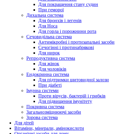
Для покращення стану судин
При геморої
Дихальна система
Для бронхів і легенів
Для Носа
Для горла і порожнини рота
Сечовидільна система
Антимікробні і протизапальні засоби
Сечогінні і протинабрякові
Для нирок
Репродуктивна система
Для жінок
Для чоловіків
Ендокринна система
Для підтримки щитовидної залози
При діабеті
Імунна системи
Проти вірусів, бактерій і грибків
Для підвищення імунітету
Покривна система
Загальнозміцнюючі засоби
Зорова система
Для дітей
Вітаміни, мінерали, амінокислоти
Органічні засоби для дому