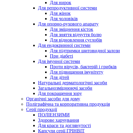
Для нирок
Для репродуктивної системи
Для жінок
Для чоловіків
Для опорно-рухового апарату
Для зміцнення кісток
Для зняття відчуття болю
Для відновлення суглобів
Для ендокринної системи
Для підтримки щитовидної залози
При діабеті
Для імунної системи
Проти вірусів, бактерій і грибків
Для підвищення імунітету
Для дітей
Натуральні дерматологічні засоби
Загальнозміцнюючі засоби
Для покращення зору
Органічні засоби для дому
Поліграфічна та корпоративна продукція
Серії продукції
ПОЛІЕНЗИМИ
Здорове харчування
Для краси та доглянутості
Капсули серії ГРІНВІТ