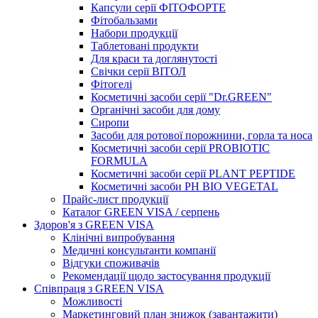
Капсули серії ФІТОФОРТЕ
Фітобальзами
Набори продукції
Таблетовані продукти
Для краси та доглянутості
Свічки серії ВІТОЛ
Фітогелі
Косметичні засоби серії "Dr.GREEN"
Органічні засоби для дому
Сиропи
Засоби для ротової порожнини, горла та носа
Косметичні засоби серії PROBIOTIC
FORMULA
Косметичні засоби серії PLANT PEPTIDE
Косметичні засоби PH BIO VEGETAL
Прайс-лист продукції
Каталог GREEN VISA / серпень
Здоров'я з GREEN VISA
Клінічні випробування
Медичні консультанти компанії
Відгуки споживачів
Рекомендації щодо застосування продукції
Співпраця з GREEN VISA
Можливості
Маркетинговий план знижок (завантажити)