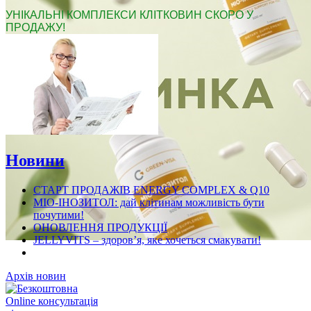
УНІКАЛЬНІ КОМПЛЕКСИ КЛІТКОВИН СКОРО У
ПРОДАЖУ!
Новини
СТАРТ ПРОДАЖІВ ENERGY COMPLEX & Q10
МІО-ІНОЗИТОЛ: дай клітинам можливість бути
почутими!
ОНОВЛЕННЯ ПРОДУКЦІЇ
JELLYVITS – здоров’я, яке хочеться смакувати!
Архів новин