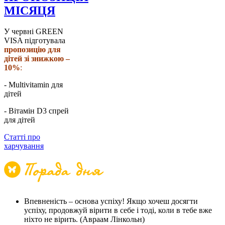
МІСЯЦЯ
У червні GREEN
VISA підготувала
пропозицію для
дітей зі знижкою –
10%
:
- Multivitamin для
дітей
- Вітамін D3 спрей
для дітей
Статті про
харчування
Впевненість – основа успіху! Якщо хочеш досягти
успіху, продовжуй вірити в себе і тоді, коли в тебе вже
ніхто не вірить. (Авраам Лінкольн)