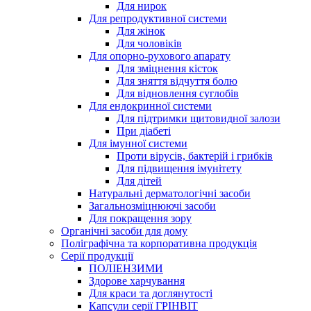
Для нирок
Для репродуктивної системи
Для жінок
Для чоловіків
Для опорно-рухового апарату
Для зміцнення кісток
Для зняття відчуття болю
Для відновлення суглобів
Для ендокринної системи
Для підтримки щитовидної залози
При діабеті
Для імунної системи
Проти вірусів, бактерій і грибків
Для підвищення імунітету
Для дітей
Натуральні дерматологічні засоби
Загальнозміцнюючі засоби
Для покращення зору
Органічні засоби для дому
Поліграфічна та корпоративна продукція
Серії продукції
ПОЛІЕНЗИМИ
Здорове харчування
Для краси та доглянутості
Капсули серії ГРІНВІТ