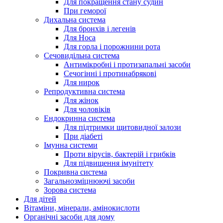
Для покращення стану судин
При геморої
Дихальна система
Для бронхів і легенів
Для Носа
Для горла і порожнини рота
Сечовидільна система
Антимікробні і протизапальні засоби
Сечогінні і протинабрякові
Для нирок
Репродуктивна система
Для жінок
Для чоловіків
Ендокринна система
Для підтримки щитовидної залози
При діабеті
Імунна системи
Проти вірусів, бактерій і грибків
Для підвищення імунітету
Покривна система
Загальнозміцнюючі засоби
Зорова система
Для дітей
Вітаміни, мінерали, амінокислоти
Органічні засоби для дому