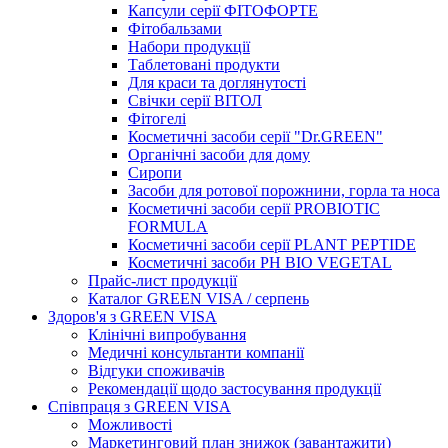
Капсули серії ФІТОФОРТЕ
Фітобальзами
Набори продукції
Таблетовані продукти
Для краси та доглянутості
Свічки серії ВІТОЛ
Фітогелі
Косметичні засоби серії "Dr.GREEN"
Органічні засоби для дому
Сиропи
Засоби для ротової порожнини, горла та носа
Косметичні засоби серії PROBIOTIC
FORMULA
Косметичні засоби серії PLANT PEPTIDE
Косметичні засоби PH BIO VEGETAL
Прайс-лист продукції
Каталог GREEN VISA / серпень
Здоров'я з GREEN VISA
Клінічні випробування
Медичні консультанти компанії
Відгуки споживачів
Рекомендації щодо застосування продукції
Співпраця з GREEN VISA
Можливості
Маркетинговий план знижок (завантажити)