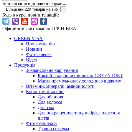
Ініціалізація відправки форми...
Будь в курсі новин та акцій:
Офіційний сайт компанії ГРІН-ВІЗА
GREEN VISA
Про компанію
Новини
Фотогалерея
Відео
Продукція
Збалансоване харчування
Коктейлі харчових волокон GREEN DIET
Масла преміум-класу холодного віджиму
Вітаміни, мінерали, амінокислоти
Косметичні засоби
Для обличчя
Для волосся
Для тіла
Для покращення стану шкіри, волосся та
нігтів
Фітокомплекси
Травна система