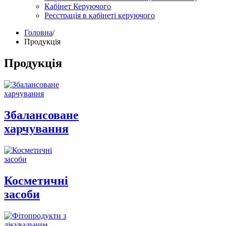
Кабінет Керуючого
Реєстрація в кабінеті керуючого
Головна
/
Продукція
Продукція
Збалансоване
харчування
Косметичні
засоби