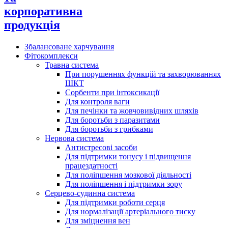
корпоративна
продукція
Збалансоване харчування
Фітокомплекси
Травна система
При порушеннях функцій та захворюваннях
ШКТ
Сорбенти при інтоксикації
Для контроля ваги
Для печінки та жовчовивідних шляхів
Для боротьби з паразитами
Для боротьби з грибками
Нервова система
Антистресові засоби
Для підтримки тонусу і підвищення
працездатності
Для поліпшення мозкової діяльності
Для поліпшення і підтримки зору
Серцево-судинна система
Для підтримки роботи серця
Для нормалізації артеріального тиску
Для зміцнення вен