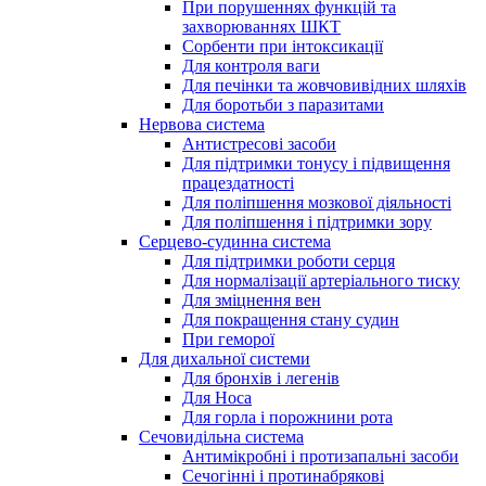
При порушеннях функцій та
захворюваннях ШКТ
Сорбенти при інтоксикації
Для контроля ваги
Для печінки та жовчовивідних шляхів
Для боротьби з паразитами
Нервова система
Антистресові засоби
Для підтримки тонусу і підвищення
працездатності
Для поліпшення мозкової діяльності
Для поліпшення і підтримки зору
Серцево-судинна система
Для підтримки роботи серця
Для нормалізації артеріального тиску
Для зміцнення вен
Для покращення стану судин
При геморої
Для дихальної системи
Для бронхів і легенів
Для Носа
Для горла і порожнини рота
Сечовидільна система
Антимікробні і протизапальні засоби
Сечогінні і протинабрякові