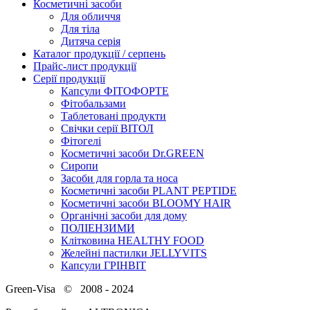
Косметичні засоби
Для обличчя
Для тіла
Дитяча серія
Каталог продукції / серпень
Прайс-лист продукції
Серії продукції
Капсули ФІТОФОРТЕ
Фітобальзами
Таблетовані продукти
Свічки серії ВІТОЛ
Фітогелі
Косметичні засоби Dr.GREEN
Сиропи
Засоби для горла та носа
Косметичні засоби PLANT PEPTIDE
Косметичні засоби BLOOMY HAIR
Органічні засоби для дому
ПОЛІЕНЗИМИ
Клітковина HEALTHY FOOD
Желейні пастилки JELLYVITS
Капсули ГРІНВІТ
Green-Visa © 2008 - 2024