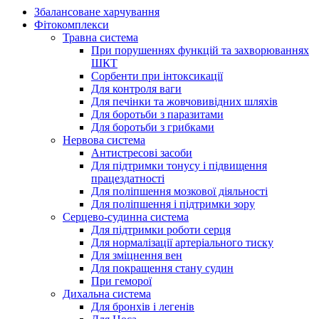
Збалансоване харчування
Фітокомплекси
Травна система
При порушеннях функцій та захворюваннях
ШКТ
Сорбенти при інтоксикації
Для контроля ваги
Для печінки та жовчовивідних шляхів
Для боротьби з паразитами
Для боротьби з грибками
Нервова система
Антистресові засоби
Для підтримки тонусу і підвищення
працездатності
Для поліпшення мозкової діяльності
Для поліпшення і підтримки зору
Серцево-судинна система
Для підтримки роботи серця
Для нормалізації артеріального тиску
Для зміцнення вен
Для покращення стану судин
При геморої
Дихальна система
Для бронхів і легенів