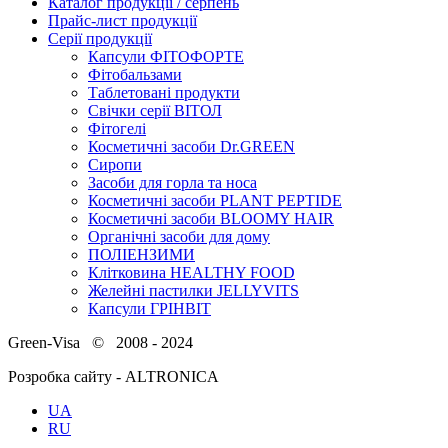
Каталог продукції / серпень
Прайс-лист продукції
Серії продукції
Капсули ФІТОФОРТЕ
Фітобальзами
Таблетовані продукти
Свічки серії ВІТОЛ
Фітогелі
Косметичні засоби Dr.GREEN
Сиропи
Засоби для горла та носа
Косметичні засоби PLANT PEPTIDE
Косметичні засоби BLOOMY HAIR
Органічні засоби для дому
ПОЛІЕНЗИМИ
Клітковина HEALTHY FOOD
Желейні пастилки JELLYVITS
Капсули ГРІНВІТ
Green-Visa © 2008 - 2024
Розробка сайту - ALTRONICA
UA
RU