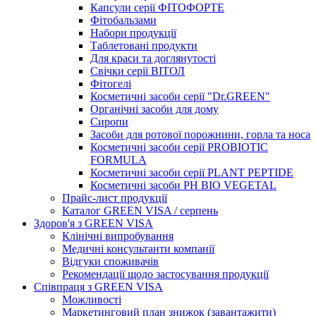
Капсули серії ФІТОФОРТЕ
Фітобальзами
Набори продукції
Таблетовані продукти
Для краси та доглянутості
Свічки серії ВІТОЛ
Фітогелі
Косметичні засоби серії "Dr.GREEN"
Органічні засоби для дому
Сиропи
Засоби для ротової порожнини, горла та носа
Косметичні засоби серії PROBIOTIC
FORMULA
Косметичні засоби серії PLANT PEPTIDE
Косметичні засоби PH BIO VEGETAL
Прайс-лист продукції
Каталог GREEN VISA / серпень
Здоров'я з GREEN VISA
Клінічні випробування
Медичні консультанти компанії
Відгуки споживачів
Рекомендації щодо застосування продукції
Співпраця з GREEN VISA
Можливості
Маркетинговий план знижок (завантажити)