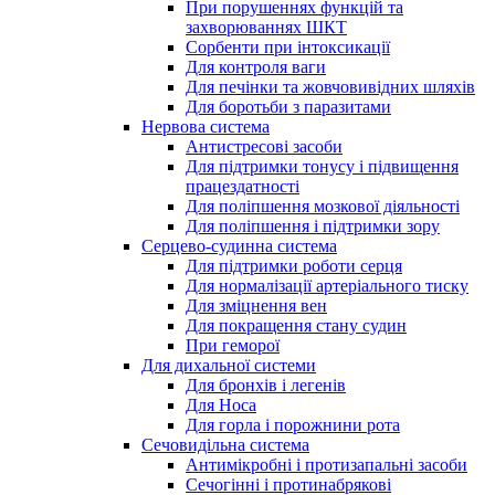
При порушеннях функцій та
захворюваннях ШКТ
Сорбенти при інтоксикації
Для контроля ваги
Для печінки та жовчовивідних шляхів
Для боротьби з паразитами
Нервова система
Антистресові засоби
Для підтримки тонусу і підвищення
працездатності
Для поліпшення мозкової діяльності
Для поліпшення і підтримки зору
Серцево-судинна система
Для підтримки роботи серця
Для нормалізації артеріального тиску
Для зміцнення вен
Для покращення стану судин
При геморої
Для дихальної системи
Для бронхів і легенів
Для Носа
Для горла і порожнини рота
Сечовидільна система
Антимікробні і протизапальні засоби
Сечогінні і протинабрякові