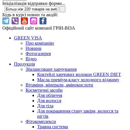
Ініціалізація відправки форми...
Будь в курсі новин та акцій:
Офіційний сайт компанії ГРІН-ВІЗА
GREEN VISA
Про компанію
Новини
Фотогалерея
Відео
Продукція
Збалансоване харчування
Коктейлі харчових волокон GREEN DIET
Масла преміум-класу холодного віджиму
Вітаміни, мінерали, амінокислоти
Косметичні засоби
Для обличчя
Для волосся
Для тіла
Для покращення стану шкіри, волосся та
нігтів
Фітокомплекси
Травна система