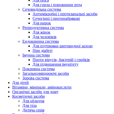
Для Носа
Для горла і порожнини рота
Сечовидільна система
Антимікробні і протизапальні засоби
Сечогінні і протинабрякові
Для нирок
Репродуктивна система
Для жінок
Для чоловіків
Ендокринна система
Для підтримки щитовидної залози
При діабеті
Імунна системи
Проти вірусів, бактерій і грибків
Для підвищення імунітету
Покривна система
Загальнозміцнюючі засоби
Зорова система
Для дітей
Вітаміни, мінерали, амінокислоти
Органічні засоби для дому
Косметичні засоби
Для обличчя
Для тіла
Дитяча серія