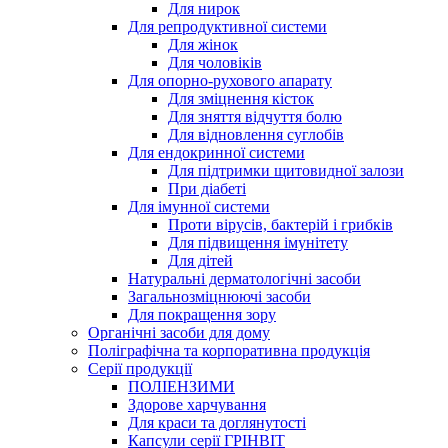
Для нирок
Для репродуктивної системи
Для жінок
Для чоловіків
Для опорно-рухового апарату
Для зміцнення кісток
Для зняття відчуття болю
Для відновлення суглобів
Для ендокринної системи
Для підтримки щитовидної залози
При діабеті
Для імунної системи
Проти вірусів, бактерій і грибків
Для підвищення імунітету
Для дітей
Натуральні дерматологічні засоби
Загальнозміцнюючі засоби
Для покращення зору
Органічні засоби для дому
Поліграфічна та корпоративна продукція
Серії продукції
ПОЛІЕНЗИМИ
Здорове харчування
Для краси та доглянутості
Капсули серії ГРІНВІТ