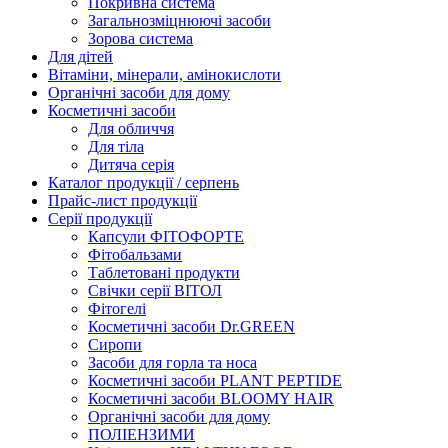
Покривна система
Загальнозміцнюючі засоби
Зорова система
Для дітей
Вітаміни, мінерали, амінокислоти
Органічні засоби для дому
Косметичні засоби
Для обличчя
Для тіла
Дитяча серія
Каталог продукції / серпень
Прайс-лист продукції
Серії продукції
Капсули ФІТОФОРТЕ
Фітобальзами
Таблетовані продукти
Свічки серії ВІТОЛ
Фітогелі
Косметичні засоби Dr.GREEN
Сиропи
Засоби для горла та носа
Косметичні засоби PLANT PEPTIDE
Косметичні засоби BLOOMY HAIR
Органічні засоби для дому
ПОЛІЕНЗИМИ