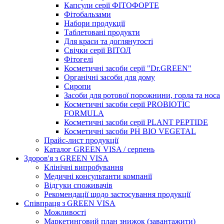
Капсули серії ФІТОФОРТЕ
Фітобальзами
Набори продукції
Таблетовані продукти
Для краси та доглянутості
Свічки серії ВІТОЛ
Фітогелі
Косметичні засоби серії "Dr.GREEN"
Органічні засоби для дому
Сиропи
Засоби для ротової порожнини, горла та носа
Косметичні засоби серії PROBIOTIC
FORMULA
Косметичні засоби серії PLANT PEPTIDE
Косметичні засоби PH BIO VEGETAL
Прайс-лист продукції
Каталог GREEN VISA / серпень
Здоров'я з GREEN VISA
Клінічні випробування
Медичні консультанти компанії
Відгуки споживачів
Рекомендації щодо застосування продукції
Співпраця з GREEN VISA
Можливості
Маркетинговий план знижок (завантажити)