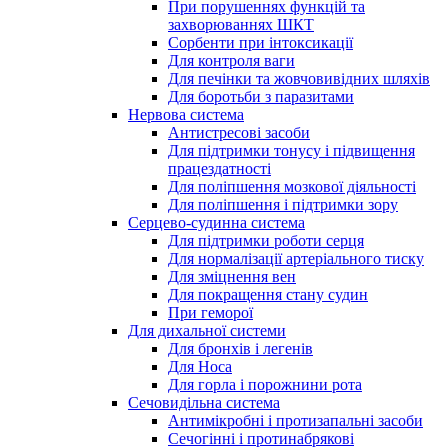
При порушеннях функцій та
захворюваннях ШКТ
Сорбенти при інтоксикації
Для контроля ваги
Для печінки та жовчовивідних шляхів
Для боротьби з паразитами
Нервова система
Антистресові засоби
Для підтримки тонусу і підвищення
працездатності
Для поліпшення мозкової діяльності
Для поліпшення і підтримки зору
Серцево-судинна система
Для підтримки роботи серця
Для нормалізації артеріального тиску
Для зміцнення вен
Для покращення стану судин
При геморої
Для дихальної системи
Для бронхів і легенів
Для Носа
Для горла і порожнини рота
Сечовидільна система
Антимікробні і протизапальні засоби
Сечогінні і протинабрякові