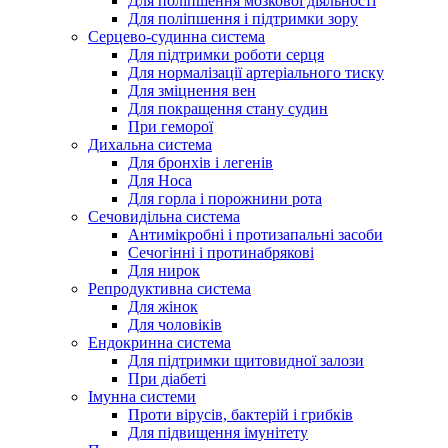
Для поліпшення мозкової діяльності
Для поліпшення і підтримки зору
Серцево-судинна система
Для підтримки роботи серця
Для нормалізації артеріального тиску
Для зміцнення вен
Для покращення стану судин
При геморої
Дихальна система
Для бронхів і легенів
Для Носа
Для горла і порожнини рота
Сечовидільна система
Антимікробні і протизапальні засоби
Сечогінні і протинабрякові
Для нирок
Репродуктивна система
Для жінок
Для чоловіків
Ендокринна система
Для підтримки щитовидної залози
При діабеті
Імунна системи
Проти вірусів, бактерій і грибків
Для підвищення імунітету