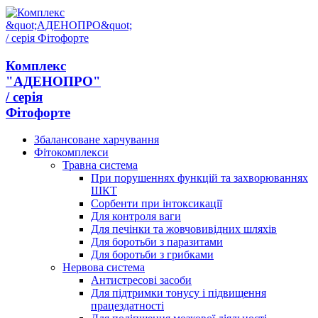
Комплекс
"АДЕНОПРО"
/ серія
Фітофорте
Збалансоване харчування
Фітокомплекси
Травна система
При порушеннях функцій та захворюваннях
ШКТ
Сорбенти при інтоксикації
Для контроля ваги
Для печінки та жовчовивідних шляхів
Для боротьби з паразитами
Для боротьби з грибками
Нервова система
Антистресові засоби
Для підтримки тонусу і підвищення
працездатності