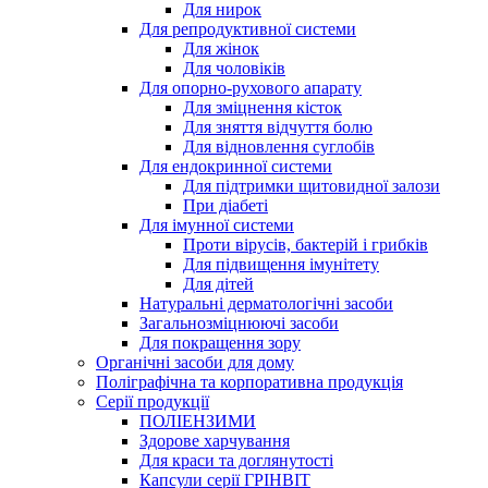
Для нирок
Для репродуктивної системи
Для жінок
Для чоловіків
Для опорно-рухового апарату
Для зміцнення кісток
Для зняття відчуття болю
Для відновлення суглобів
Для ендокринної системи
Для підтримки щитовидної залози
При діабеті
Для імунної системи
Проти вірусів, бактерій і грибків
Для підвищення імунітету
Для дітей
Натуральні дерматологічні засоби
Загальнозміцнюючі засоби
Для покращення зору
Органічні засоби для дому
Поліграфічна та корпоративна продукція
Серії продукції
ПОЛІЕНЗИМИ
Здорове харчування
Для краси та доглянутості
Капсули серії ГРІНВІТ