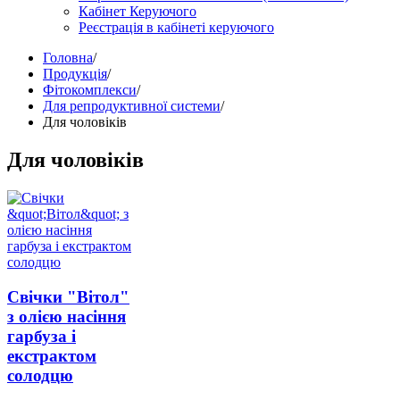
Кабінет Керуючого
Реєстрація в кабінеті керуючого
Головна
/
Продукція
/
Фітокомплекси
/
Для репродуктивної системи
/
Для чоловіків
Для чоловіків
Свічки "Вітол"
з олією насіння
гарбуза і
екстрактом
солодцю