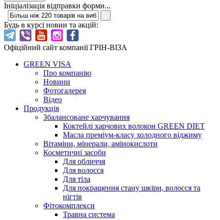
Ініціалізація відправки форми...
Будь в курсі новин та акцій:
Офіційний сайт компанії ГРІН-ВІЗА
GREEN VISA
Про компанію
Новини
Фотогалерея
Відео
Продукція
Збалансоване харчування
Коктейлі харчових волокон GREEN DIET
Масла преміум-класу холодного віджиму
Вітаміни, мінерали, амінокислоти
Косметичні засоби
Для обличчя
Для волосся
Для тіла
Для покращення стану шкіри, волосся та
нігтів
Фітокомплекси
Травна система