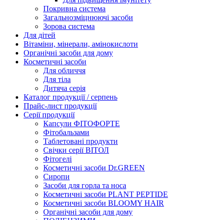
Покривна система
Загальнозміцнюючі засоби
Зорова система
Для дітей
Вітаміни, мінерали, амінокислоти
Органічні засоби для дому
Косметичні засоби
Для обличчя
Для тіла
Дитяча серія
Каталог продукції / серпень
Прайс-лист продукції
Серії продукції
Капсули ФІТОФОРТЕ
Фітобальзами
Таблетовані продукти
Свічки серії ВІТОЛ
Фітогелі
Косметичні засоби Dr.GREEN
Сиропи
Засоби для горла та носа
Косметичні засоби PLANT PEPTIDE
Косметичні засоби BLOOMY HAIR
Органічні засоби для дому