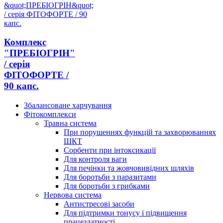
Комплекс
"ПРЕБІОГРІН"
/ серія
ФІТОФОРТЕ /
90 капс.
Збалансоване харчування
Фітокомплекси
Травна система
При порушеннях функцій та захворюваннях
ШКТ
Сорбенти при інтоксикації
Для контроля ваги
Для печінки та жовчовивідних шляхів
Для боротьби з паразитами
Для боротьби з грибками
Нервова система
Антистресові засоби
Для підтримки тонусу і підвищення
працездатності