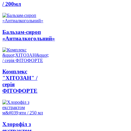
/ 200мл
Бальзам-сироп
«Антиалкогольний»
Комплекс
"ХІТОЗАН" /
серія
ФІТОФОРТЕ
Хлорофіл з
екстрактом