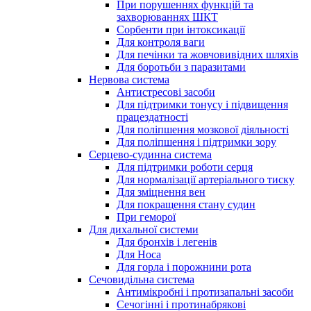
При порушеннях функцій та
захворюваннях ШКТ
Сорбенти при інтоксикації
Для контроля ваги
Для печінки та жовчовивідних шляхів
Для боротьби з паразитами
Нервова система
Антистресові засоби
Для підтримки тонусу і підвищення
працездатності
Для поліпшення мозкової діяльності
Для поліпшення і підтримки зору
Серцево-судинна система
Для підтримки роботи серця
Для нормалізації артеріального тиску
Для зміцнення вен
Для покращення стану судин
При геморої
Для дихальної системи
Для бронхів і легенів
Для Носа
Для горла і порожнини рота
Сечовидільна система
Антимікробні і протизапальні засоби
Сечогінні і протинабрякові