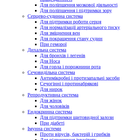
Для поліпшення мозкової діяльності
Для поліпшення і підтримки зору
Серцево-судинна система
Для підтримки роботи серця
Для нормалізації артеріального тиску
Для зміцнення вен
Для покращення стану судин
При геморої
Дихальна система
Для бронхів і легенів
Для Носа
Для горла і порожнини рота
Сечовидільна система
Антимікробні і протизапальні засоби
Сечогінні і протинабрякові
Для нирок
Репродуктивна система
Для жінок
Для чоловіків
Ендокринна система
Для підтримки щитовидної залози
При діабеті
Імунна системи
Проти вірусів, бактерій і грибків
Для підвищення імунітету