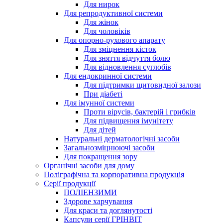
Для нирок
Для репродуктивної системи
Для жінок
Для чоловіків
Для опорно-рухового апарату
Для зміцнення кісток
Для зняття відчуття болю
Для відновлення суглобів
Для ендокринної системи
Для підтримки щитовидної залози
При діабеті
Для імунної системи
Проти вірусів, бактерій і грибків
Для підвищення імунітету
Для дітей
Натуральні дерматологічні засоби
Загальнозміцнюючі засоби
Для покращення зору
Органічні засоби для дому
Поліграфічна та корпоративна продукція
Серії продукції
ПОЛІЕНЗИМИ
Здорове харчування
Для краси та доглянутості
Капсули серії ГРІНВІТ