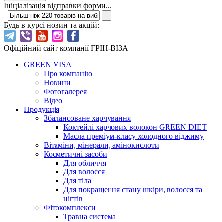
Ініціалізація відправки форми...
Будь в курсі новин та акцій:
Офіційний сайт компанії ГРІН-ВІЗА
GREEN VISA
Про компанію
Новини
Фотогалерея
Відео
Продукція
Збалансоване харчування
Коктейлі харчових волокон GREEN DIET
Масла преміум-класу холодного віджиму
Вітаміни, мінерали, амінокислоти
Косметичні засоби
Для обличчя
Для волосся
Для тіла
Для покращення стану шкіри, волосся та
нігтів
Фітокомплекси
Травна система