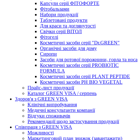
Капсули серії ФІТОФОРТЕ
Фітобальзами
Набори продукції
Таблетовані продукти
Для краси та доглянутості
Свічки серії ВІТОЛ
Фітогелі
Косметичні засоби серії "Dr.GREEN"
Органічні засоби для дому
Сиропи
Засоби для ротової порожнини, горла та носа
Косметичні засоби серії PROBIOTIC
FORMULA
Косметичні засоби серії PLANT PEPTIDE
Косметичні засоби PH BIO VEGETAL
Прайс-лист продукції
Каталог GREEN VISA / серпень
Здоров'я з GREEN VISA
Клінічні випробування
Медичні консультанти компанії
Відгуки споживачів
Рекомендації щодо застосування продукції
Співпраця з GREEN VISA
Можливості
Маркетинговий план знижок (завантажити)