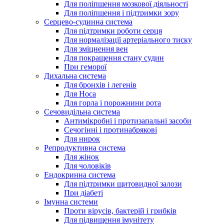
Для поліпшення мозкової діяльності
Для поліпшення і підтримки зору
Серцево-судинна система
Для підтримки роботи серця
Для нормалізації артеріального тиску
Для зміцнення вен
Для покращення стану судин
При геморої
Дихальна система
Для бронхів і легенів
Для Носа
Для горла і порожнини рота
Сечовидільна система
Антимікробні і протизапальні засоби
Сечогінні і протинабрякові
Для нирок
Репродуктивна система
Для жінок
Для чоловіків
Ендокринна система
Для підтримки щитовидної залози
При діабеті
Імунна системи
Проти вірусів, бактерій і грибків
Для підвищення імунітету