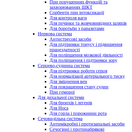
При порушеннях функцій та
захворюваннях ШКТ
Сорбенти при інтоксикації
Для контроля ваги
Для печінки та жовчовивідних шляхів
Для боротьби з паразитами
Нервова система
Антистресові засоби
Для підтримки тонусу і підвищення
працездатності
Для поліпшення мозкової діяльності
Для поліпшення і підтримки зору
Серцево-судинна система
Для підтримки роботи серця
Для нормалізації артеріального тиску
Для зміцнення вен
Для покращення стану судин
При геморої
Для дихальної системи
Для бронхів і легенів
Для Носа
Для горла і порожнини рота
Сечовидільна система
Антимікробні і протизапальні засоби
Сечогінні і протинабрякові