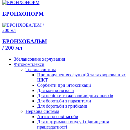
БРОНХОНОРМ
БРОНХОБАЛЬМ
/ 200 мл
Збалансоване харчування
Фітокомплекси
Травна система
При порушеннях функцій та захворюваннях
ШКТ
Сорбенти при інтоксикації
Для контроля ваги
Для печінки та жовчовивідних шляхів
Для боротьби з паразитами
Для боротьби з грибками
Нервова система
Антистресові засоби
Для підтримки тонусу і підвищення
працездатності