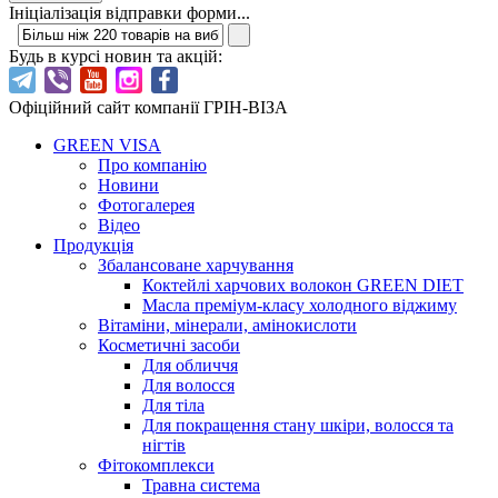
Ініціалізація відправки форми...
Будь в курсі новин та акцій:
Офіційний сайт компанії ГРІН-ВІЗА
GREEN VISA
Про компанію
Новини
Фотогалерея
Відео
Продукція
Збалансоване харчування
Коктейлі харчових волокон GREEN DIET
Масла преміум-класу холодного віджиму
Вітаміни, мінерали, амінокислоти
Косметичні засоби
Для обличчя
Для волосся
Для тіла
Для покращення стану шкіри, волосся та
нігтів
Фітокомплекси
Травна система