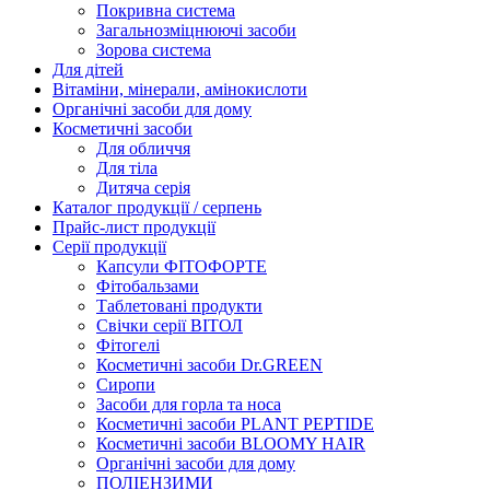
Покривна система
Загальнозміцнюючі засоби
Зорова система
Для дітей
Вітаміни, мінерали, амінокислоти
Органічні засоби для дому
Косметичні засоби
Для обличчя
Для тіла
Дитяча серія
Каталог продукції / серпень
Прайс-лист продукції
Серії продукції
Капсули ФІТОФОРТЕ
Фітобальзами
Таблетовані продукти
Свічки серії ВІТОЛ
Фітогелі
Косметичні засоби Dr.GREEN
Сиропи
Засоби для горла та носа
Косметичні засоби PLANT PEPTIDE
Косметичні засоби BLOOMY HAIR
Органічні засоби для дому
ПОЛІЕНЗИМИ