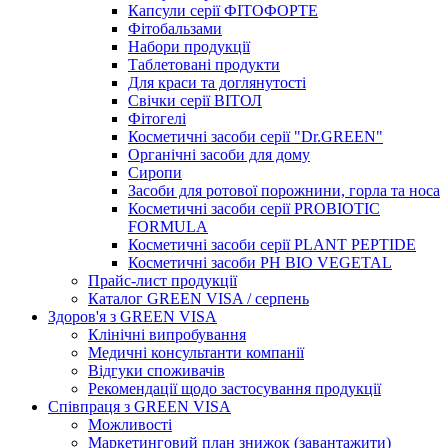
Капсули серії ФІТОФОРТЕ
Фітобальзами
Набори продукції
Таблетовані продукти
Для краси та доглянутості
Свічки серії ВІТОЛ
Фітогелі
Косметичні засоби серії "Dr.GREEN"
Органічні засоби для дому
Сиропи
Засоби для ротової порожнини, горла та носа
Косметичні засоби серії PROBIOTIC
FORMULA
Косметичні засоби серії PLANT PEPTIDE
Косметичні засоби PH BIO VEGETAL
Прайс-лист продукції
Каталог GREEN VISA / серпень
Здоров'я з GREEN VISA
Клінічні випробування
Медичні консультанти компанії
Відгуки споживачів
Рекомендації щодо застосування продукції
Співпраця з GREEN VISA
Можливості
Маркетинговий план знижок (завантажити)