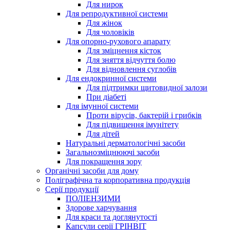
Для нирок
Для репродуктивної системи
Для жінок
Для чоловіків
Для опорно-рухового апарату
Для зміцнення кісток
Для зняття відчуття болю
Для відновлення суглобів
Для ендокринної системи
Для підтримки щитовидної залози
При діабеті
Для імунної системи
Проти вірусів, бактерій і грибків
Для підвищення імунітету
Для дітей
Натуральні дерматологічні засоби
Загальнозміцнюючі засоби
Для покращення зору
Органічні засоби для дому
Поліграфічна та корпоративна продукція
Серії продукції
ПОЛІЕНЗИМИ
Здорове харчування
Для краси та доглянутості
Капсули серії ГРІНВІТ