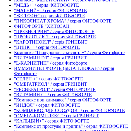
"МЕДЬ+" / серия ФИТОФОРТЕ
"МАГНИЙ+" / серия ФИТОФОРТЕ
"ЖЕЛЕЗО+" / серия ФИТОФОРТЕ
"ПИКОЛИНАТ ХРОМА" / серия ФИТОФОРТЕ
ФИТОФОРТЕ "ХИТОЗАН"
"ПРЕБИОГРИН" / серия ФИТОФОРТЕ
"ПРОБИОТИК 7" / серия ФИТОФОРТЕ
"КАРОТИНОИЛ" / серія ГРИНВИТ
"ЦИНК+" / серия ФИТОФОРТЕ
Комплекс "Гиалуроновая кислота+" / серия Фитофорте
"ВИТАМИН D3" / серия ГРИНВИТ
"L-КАРНИТИН" / серия Фитофорте
ИММУНИТЕТ ФОРТЕ (БЕТА-ГЛЮКАН) / серия
Фитофорте
"СЕЛЕН +" / серия ФИТОФОРТЕ
"ОМЕГАТРИОЛ" / серия ГРИНВИТ
"РЕСВЕРАТРОЛ" / серия ФИТОФОРТЕ
"ВИТАМИН С" / серия ФИТОФОРТЕ
"Комплекс при климаксе" / серия ФИТОФОРТЕ
"ИНДОЛ" / серия ФИТОФОРТЕ
“КОМПЛЕКС ДЛЯ СОСУДОВ” / серия ФИТОФОРТЕ
“ОМЕГА-КОМПЛЕКС” / серія ГРИНВИТ
“КАЛЬЦИЙ+” / серия ФИТОФОРТЕ
“Комплекс от простуды и гриппа” / серия ФИТОФОРТЕ