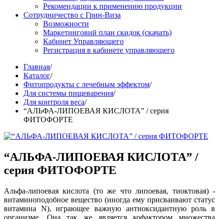
Рекомендации к применению продукции
Сотрудничество с Грин-Виза
Возможности
Маркетинговий план скидок (скачать)
Кабинет Управляющего
Регистрация в кабинете управляющего
Главная
/
Каталог
/
Фитопродукты с лечебным эффектом
/
Для системы пищеварения
/
Для контроля веса
/
“АЛЬФА-ЛИПОЕВАЯ КИСЛОТА” / серия
ФИТОФОРТЕ
“АЛЬФА-ЛИПОЕВАЯ КИСЛОТА” /
серия ФИТОФОРТЕ
Альфа-липоевая кислота (то же что липоевая, тиоктовая) -
витаминоподобное вещество (иногда ему присваивают статус
витамина N), играющее важную антиоксидантную роль в
организме. Она так же является кофактором множества