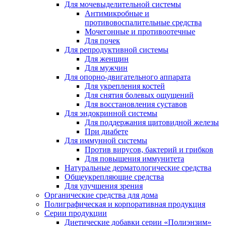
Для мочевыделительной системы
Антимикробные и
противовоспалительные средства
Мочегонные и противоотечные
Для почек
Для репродуктивной системы
Для женщин
Для мужчин
Для опорно-двигательного аппарата
Для укрепления костей
Для снятия болевых ощущений
Для восстановления суставов
Для эндокринной системы
Для поддержания щитовидной железы
При диабете
Для иммунной системы
Против вирусов, бактерий и грибков
Для повышения иммунитета
Натуральные дерматологические средства
Общеукрепляющие средства
Для улучшения зрения
Органические средства для дома
Полиграфическая и корпоративная продукция
Серии продукции
Диетические добавки серии «Полиэнзим»