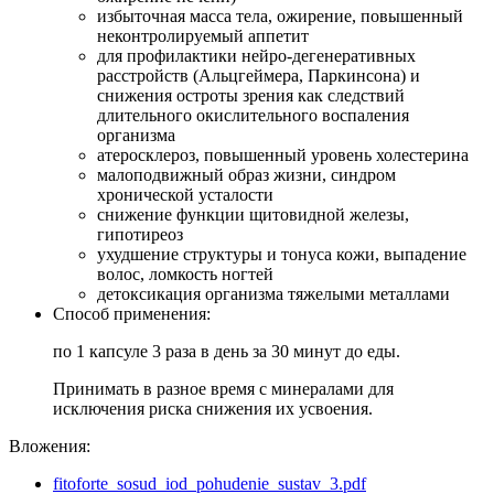
избыточная масса тела, ожирение, повышенный
неконтролируемый аппетит
для профилактики нейро-дегенеративных
расстройств (Альцгеймера, Паркинсона) и
снижения остроты зрения как следствий
длительного окислительного воспаления
организма
атеросклероз, повышенный уровень холестерина
малоподвижный образ жизни, синдром
хронической усталости
снижение функции щитовидной железы,
гипотиреоз
ухудшение структуры и тонуса кожи, выпадение
волос, ломкость ногтей
детоксикация организма тяжелыми металлами
Cпособ применения:
по 1 капсуле 3 раза в день за 30 минут до еды.
Принимать в разное время с минералами для
исключения риска снижения их усвоения.
Вложения:
fitoforte_sosud_iod_pohudenie_sustav_3.pdf