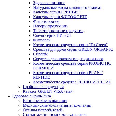
Здоровое питание
Натуральные масла холодного отжима
Капсулы серии ГРИНВИТ
Капсулы серии ФИТОФОРТЕ
Фитобальзамы
Набори продукции
Таблетированные продукты
Свечи серии ВИТОЛ
Фитогели
Косметические средства серии “Dr.Green”
Средства для дома серии GREEN ORGANIC
Сиропы
Средства для полости рта, горла и носа
Косметические средства серии PROBIOTIC
FORMULA
Косметические средства серии PLANT
PEPTIDE
Косметические средства PH BIO VEGETAL
Прайс-лист продукции
Каталог GREEN VISA / май
Здоровье с Грин-Виза
Клинические испытания
Медицинские консультанты компании
Отзывы потребителей
Статьи медицинских консультантов