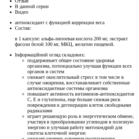
Отзыв
В данной серии
Видео
антиоксидант с функцией коррекции веса
Состав:
в 1 капсуле: альфа-липоевая кислота 200 мг, экстракт
фасоли белой 100 мг, МКЦ, желатин пищевой.
Інформаційний огляд складових:
поддерживает общее состояние здоровья
организма, потенциально улучшая функции всех
органов и систем
снижает окислительный стресс в том числе в
случае ожирения, восстанавливает собственные
антиоксидантные системы организма
повышает активность витаминов-антиоксидантов
С, Е и глутатиона, еще больше снижая риск
повреждения и дегенерации клеток свободными
радикалами
играет решающую роль в энергетическом обмене,
участвуя в преобразовании углеводов в полезную
энергию и улучшая работу митохондрий для
синтеза клеточной энергии
снижает уровень усвоения поступающих