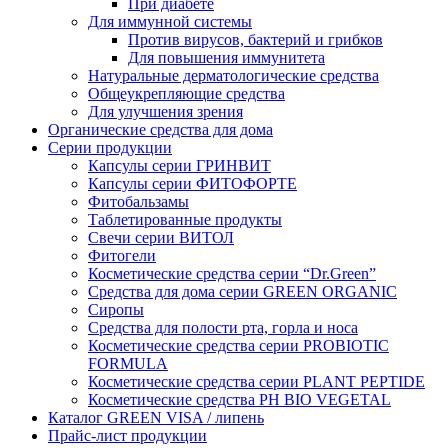
При диабете
Для иммунной системы
Против вирусов, бактерий и грибков
Для повышения иммунитета
Натуральные дерматологические средства
Общеукрепляющие средства
Для улучшения зрения
Органические средства для дома
Серии продукции
Капсулы серии ГРИНВИТ
Капсулы серии ФИТОФОРТЕ
Фитобальзамы
Таблетированные продукты
Свечи серии ВИТОЛ
Фитогели
Косметические средства серии “Dr.Green”
Средства для дома серии GREEN ORGANIC
Сиропы
Средства для полости рта, горла и носа
Косметические средства серии PROBIOTIC
FORMULA
Косметические средства серии PLANT PEPTIDE
Косметические средства PH BIO VEGETAL
Каталог GREEN VISA / липень
Прайс-лист продукции