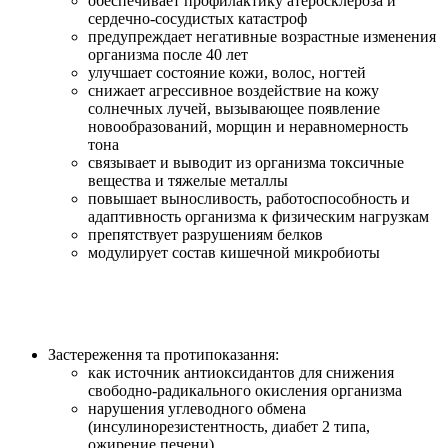
обеспечивает профилактику атеросклероза и
сердечно-сосудистых катастроф
предупреждает негативные возрастные изменения
организма после 40 лет
улучшает состояние кожи, волос, ногтей
снижает агрессивное воздействие на кожу
солнечных лучей, вызывающее появление
новообразований, морщин и неравномерность
тона
связывает и выводит из организма токсичные
вещества и тяжелые металлы
повышает выносливость, работоспособность и
адаптивность организма к физическим нагрузкам
препятствует разрушениям белков
модулирует состав кишечной микробиоты
Застереження та протипоказання:
как источник антиоксидантов для снижения
свободно-радикального окисления организма
нарушения углеводного обмена
(инсулинорезистентность, диабет 2 типа,
ожирение печени)