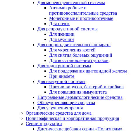
Для мочевыделительной системы
Антимикробные и
противовоспалительные средства
Мочегонные и противоотечные
Для почек
Для репродуктивной системы
Для женщин
Для мужчин
Для опорно-двигательного аппарата
Для укрепления костей
Для снятия болевых ощущений
Для восстановления суставов
Для эндокринной системы
Для поддержания щитовидной железы
При диабете
Для иммунной системы
Против вирусов, бактерий и грибков
Для повышения иммунитета
Натуральные дерматологические средства
Общеукрепляющие средства
Для улучшения зрения
Органические средства для дома
Полиграфическая и корпоративная продукция
Серии продукции
Диетические добавки серии «Полиэнзим»