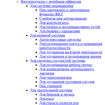
Фитопродукты с лечебным эффектом
Для системы пищеварения
При нарушении и заболевании
функции ЖКТ
Сорбенты при интоксикации
Для контроля веса
Для печени и желчевыводящих путей
Для борьбы с паразитами
Для нервной системы
Антистрессовые средства
Для поддержания тонуса и повышения
работоспособности
Для улучшения мозговой деятельности
Для улучшения и поддержания зрения
Для сердечно-сосудистой системы
Для поддержания работы сердца
Для нормализации артериального
давления
Для укрепления вен
Для улучшения состояния сосудов
При геморрое
Для дыхательной системы
Для бронхов и легких
Для носа
Для горла и полости рта