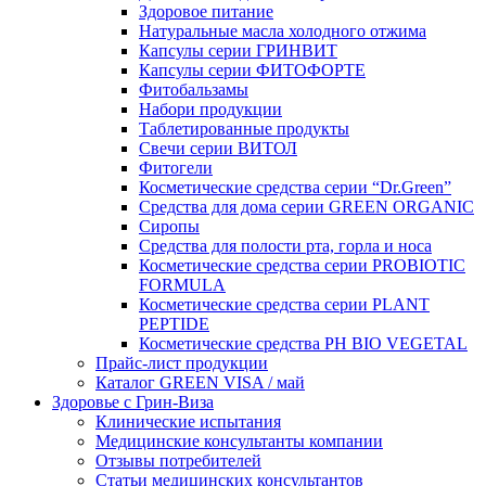
Здоровое питание
Натуральные масла холодного отжима
Капсулы серии ГРИНВИТ
Капсулы серии ФИТОФОРТЕ
Фитобальзамы
Набори продукции
Таблетированные продукты
Свечи серии ВИТОЛ
Фитогели
Косметические средства серии “Dr.Green”
Средства для дома серии GREEN ORGANIC
Сиропы
Средства для полости рта, горла и носа
Косметические средства серии PROBIOTIC
FORMULA
Косметические средства серии PLANT
PEPTIDE
Косметические средства PH BIO VEGETAL
Прайс-лист продукции
Каталог GREEN VISA / май
Здоровье с Грин-Виза
Клинические испытания
Медицинские консультанты компании
Отзывы потребителей
Статьи медицинских консультантов