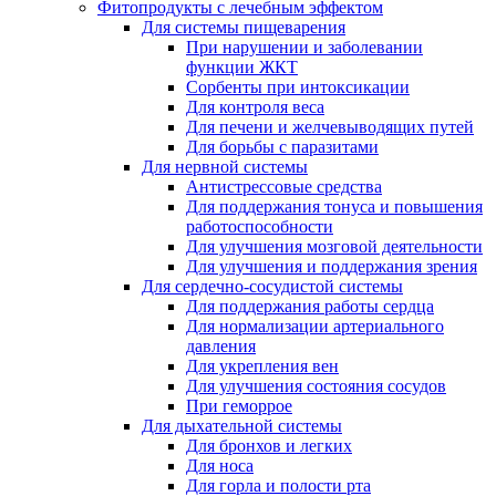
Фитопродукты с лечебным эффектом
Для системы пищеварения
При нарушении и заболевании
функции ЖКТ
Сорбенты при интоксикации
Для контроля веса
Для печени и желчевыводящих путей
Для борьбы с паразитами
Для нервной системы
Антистрессовые средства
Для поддержания тонуса и повышения
работоспособности
Для улучшения мозговой деятельности
Для улучшения и поддержания зрения
Для сердечно-сосудистой системы
Для поддержания работы сердца
Для нормализации артериального
давления
Для укрепления вен
Для улучшения состояния сосудов
При геморрое
Для дыхательной системы
Для бронхов и легких
Для носа
Для горла и полости рта