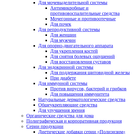
Для мочевыделительной системы
Антимикробные и
противовоспалительные средства
Мочегонные и противоотечные
Для почек
Для репродуктивной системы
Для женщин
Для мужчин
Для опорно-двигательного аппарата
Для укрепления костей
Для снятия болевых ощущений
Для восстановления суставов
Для эндокринной системы
Для поддержания щитовидной железы
При диабете
Для иммунной системы
Против вирусов, бактерий и грибков
Для повышения иммунитета
Натуральные дерматологические средства
Общеукрепляющие средства
Для улучшения зрения
Органические средства для дома
Полиграфическая и корпоративная продукция
Серии продукции
Диетические добавки серии «Полиэнзим»