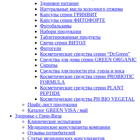
Здоровое питание
Натуральные масла холодного отжима
Капсулы серии ГРИНВИТ
Капсулы серии ФИТОФОРТЕ
Фитобальзамы
Набори продукции
Таблетированные продукты
Свечи серии ВИТОЛ
Фитогели
Косметические средства серии “Dr.Green”
Средства для дома серии GREEN ORGANIC
Сиропы
Средства для полости рта, горла и носа
Косметические средства серии PROBIOTIC
FORMULA
Косметические средства серии PLANT
PEPTIDE
Косметические средства PH BIO VEGETAL
Прайс-лист продукции
Каталог GREEN VISA / май
Здоровье с Грин-Виза
Клинические испытания
Медицинские консультанты компании
Отзывы потребителей
Статьи медицинских консультантов