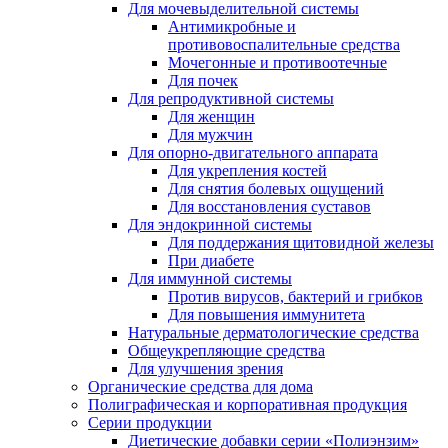
Для мочевыделительной системы
Антимикробные и
противовоспалительные средства
Мочегонные и противоотечные
Для почек
Для репродуктивной системы
Для женщин
Для мужчин
Для опорно-двигательного аппарата
Для укрепления костей
Для снятия болевых ощущений
Для восстановления суставов
Для эндокринной системы
Для поддержания щитовидной железы
При диабете
Для иммунной системы
Против вирусов, бактерий и грибков
Для повышения иммунитета
Натуральные дерматологические средства
Общеукрепляющие средства
Для улучшения зрения
Органические средства для дома
Полиграфическая и корпоративная продукция
Серии продукции
Диетические добавки серии «Полиэнзим»