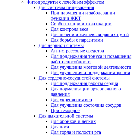
Фитопродукты с лечебным эффектом
Для системы пищеварения
При нарушении и заболевании
функции ЖКТ
Сорбенты при интоксикации
Для контроля веса
Для печени и желчевыводящих путей
Для борьбы с паразитами
Для нервной системы
Антистрессовые средства
Для поддержания тонуса и повышения
работоспособности
Для улучшения мозговой деятельности
Для улучшения и поддержания зрения
Для сердечно-сосудистой системы
Для поддержания работы сердца
Для нормализации артериального
давления
Для укрепления вен
Для улучшения состояния сосудов
При геморрое
Для дыхательной системы
Для бронхов и легких
Для носа
Для горла и полости рта