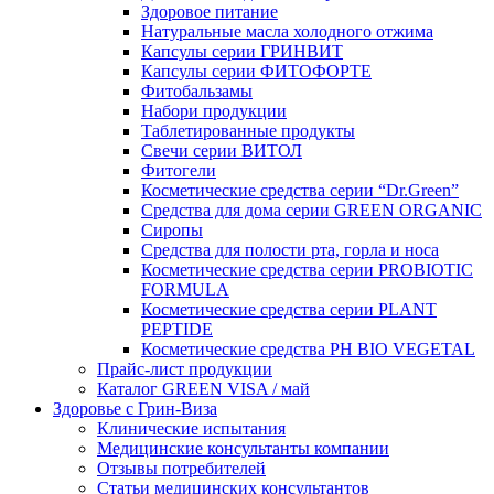
Здоровое питание
Натуральные масла холодного отжима
Капсулы серии ГРИНВИТ
Капсулы серии ФИТОФОРТЕ
Фитобальзамы
Набори продукции
Таблетированные продукты
Свечи серии ВИТОЛ
Фитогели
Косметические средства серии “Dr.Green”
Средства для дома серии GREEN ORGANIC
Сиропы
Средства для полости рта, горла и носа
Косметические средства серии PROBIOTIC
FORMULA
Косметические средства серии PLANT
PEPTIDE
Косметические средства PH BIO VEGETAL
Прайс-лист продукции
Каталог GREEN VISA / май
Здоровье с Грин-Виза
Клинические испытания
Медицинские консультанты компании
Отзывы потребителей
Статьи медицинских консультантов