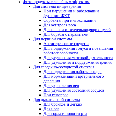
Фитопродукты с лечебным эффектом
Для системы пищеварения
При нарушении и заболевании
функции ЖКТ
Сорбенты при интоксикации
Для контроля веса
Для печени и желчевыводящих путей
Для борьбы с паразитами
Для нервной системы
Антистрессовые средства
Для поддержания тонуса и повышения
работоспособности
Для улучшения мозговой деятельности
Для улучшения и поддержания зрения
Для сердечно-сосудистой системы
Для поддержания работы сердца
Для нормализации артериального
давления
Для укрепления вен
Для улучшения состояния сосудов
При геморрое
Для дыхательной системы
Для бронхов и легких
Для носа
Для горла и полости рта