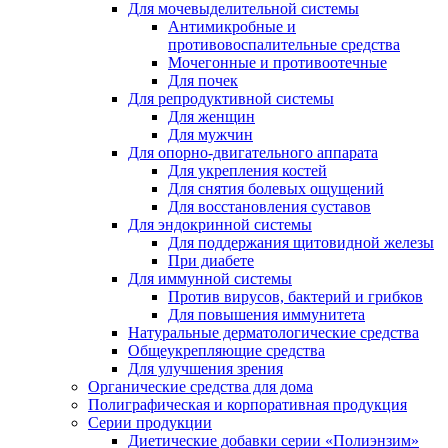
Для мочевыделительной системы
Антимикробные и
противовоспалительные средства
Мочегонные и противоотечные
Для почек
Для репродуктивной системы
Для женщин
Для мужчин
Для опорно-двигательного аппарата
Для укрепления костей
Для снятия болевых ощущений
Для восстановления суставов
Для эндокринной системы
Для поддержания щитовидной железы
При диабете
Для иммунной системы
Против вирусов, бактерий и грибков
Для повышения иммунитета
Натуральные дерматологические средства
Общеукрепляющие средства
Для улучшения зрения
Органические средства для дома
Полиграфическая и корпоративная продукция
Серии продукции
Диетические добавки серии «Полиэнзим»