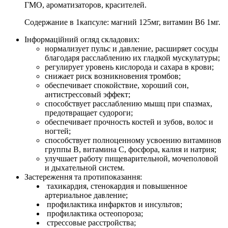
ГМО, ароматизаторов, красителей.
Содержание в 1капсуле: магний 125мг, витамин В6 1мг.
Інформаційний огляд складових:
нормализует пульс и давление, расширяет сосуды
благодаря расслаблению их гладкой мускулатуры;
регулирует уровень кислорода и сахара в крови;
снижает риск возникновения тромбов;
обеспечивает спокойствие, хороший сон,
антистрессовый эффект;
способствует расслаблению мышц при спазмах,
предотвращает судороги;
обеспечивает прочность костей и зубов, волос и
ногтей;
способствует полноценному усвоению витаминов
группы В, витамина С, фосфора, калия и натрия;
улучшает работу пищеварительной, мочеполовой
и дыхательной систем.
Застереження та протипоказання:
тахикардия, стенокардия и повышенное
артериальное давление;
профилактика инфарктов и инсультов;
профилактика остеопороза;
стрессовые расстройства;