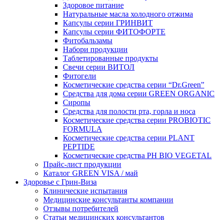
Здоровое питание
Натуральные масла холодного отжима
Капсулы серии ГРИНВИТ
Капсулы серии ФИТОФОРТЕ
Фитобальзамы
Набори продукции
Таблетированные продукты
Свечи серии ВИТОЛ
Фитогели
Косметические средства серии “Dr.Green”
Средства для дома серии GREEN ORGANIC
Сиропы
Средства для полости рта, горла и носа
Косметические средства серии PROBIOTIC
FORMULA
Косметические средства серии PLANT
PEPTIDE
Косметические средства PH BIO VEGETAL
Прайс-лист продукции
Каталог GREEN VISA / май
Здоровье с Грин-Виза
Клинические испытания
Медицинские консультанты компании
Отзывы потребителей
Статьи медицинских консультантов