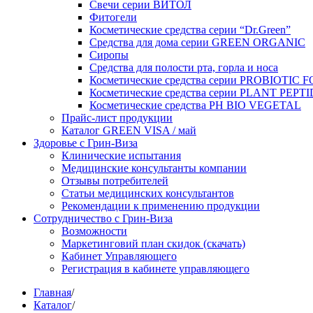
Свечи серии ВИТОЛ
Фитогели
Косметические средства серии “Dr.Green”
Средства для дома серии GREEN ORGANIC
Сиропы
Средства для полости рта, горла и носа
Косметические средства серии PROBIOTIC
Косметические средства серии PLANT PEPT
Косметические средства PH BIO VEGETAL
Прайс-лист продукции
Каталог GREEN VISA / май
Здоровье с Грин-Виза
Клинические испытания
Медицинские консультанты компании
Отзывы потребителей
Статьи медицинских консультантов
Рекомендации к применению продукции
Сотрудничество с Грин-Виза
Возможности
Маркетинговий план скидок (скачать)
Кабинет Управляющего
Регистрация в кабинете управляющего
Главная
/
Каталог
/