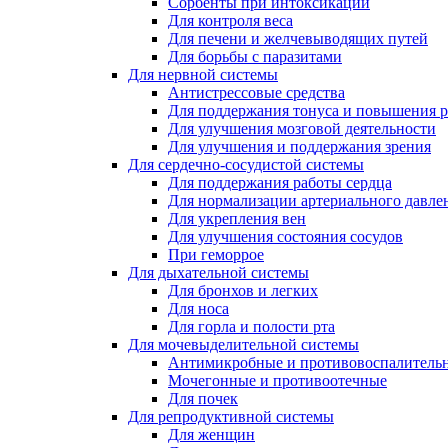
Сорбенты при интоксикации
Для контроля веса
Для печени и желчевыводящих путей
Для борьбы с паразитами
Для нервной системы
Антистрессовые средства
Для поддержания тонуса и повышения 
Для улучшения мозговой деятельности
Для улучшения и поддержания зрения
Для сердечно-сосудистой системы
Для поддержания работы сердца
Для нормализации артериального давле
Для укрепления вен
Для улучшения состояния сосудов
При геморрое
Для дыхательной системы
Для бронхов и легких
Для носа
Для горла и полости рта
Для мочевыделительной системы
Антимикробные и противовоспалительн
Мочегонные и противоотечные
Для почек
Для репродуктивной системы
Для женщин