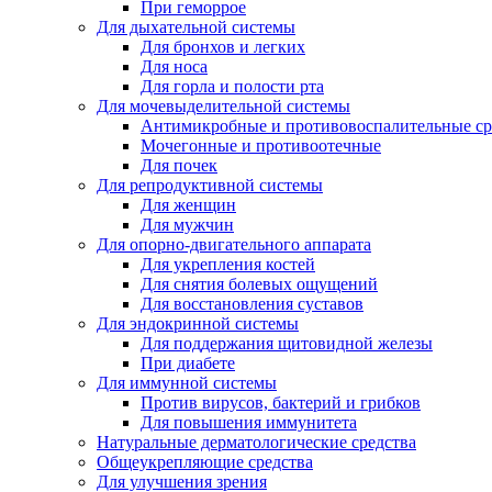
При геморрое
Для дыхательной системы
Для бронхов и легких
Для носа
Для горла и полости рта
Для мочевыделительной системы
Антимикробные и противовоспалительные ср
Мочегонные и противоотечные
Для почек
Для репродуктивной системы
Для женщин
Для мужчин
Для опорно-двигательного аппарата
Для укрепления костей
Для снятия болевых ощущений
Для восстановления суставов
Для эндокринной системы
Для поддержания щитовидной железы
При диабете
Для иммунной системы
Против вирусов, бактерий и грибков
Для повышения иммунитета
Натуральные дерматологические средства
Общеукрепляющие средства
Для улучшения зрения