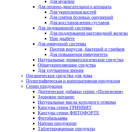
Для мужчин
Для опорно-двигательного аппарата
Для укрепления костей
Для снятия болевых ощущений
Для восстановления суставов
Для эндокринной системы
Для поддержания щитовидной железы
При диабете
Для иммунной системы
Против вирусов, бактерий и грибков
Для повышения иммунитета
Натуральные дерматологические средства
Общеукрепляющие средства
Для улучшения зрения
Органические средства для дома
Полиграфическая и корпоративная продукция
Серии продукции
Диетические добавки серии «Полиэнзим»
Здоровое питание
Натуральные масла холодного отжима
Капсулы серии ГРИНВИТ
Капсулы серии ФИТОФОРТЕ
Фитобальзамы
Набори продукции
Таблетированные продукты