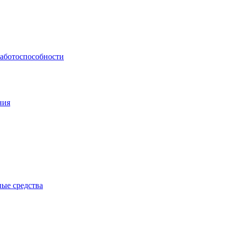
работоспособности
ния
ые средства