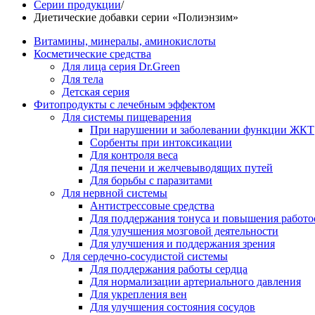
Серии продукции
/
Диетические добавки серии «Полиэнзим»
Витамины, минералы, аминокислоты
Косметические средства
Для лица серия Dr.Green
Для тела
Детская серия
Фитопродукты с лечебным эффектом
Для системы пищеварения
При нарушении и заболевании функции ЖКТ
Сорбенты при интоксикации
Для контроля веса
Для печени и желчевыводящих путей
Для борьбы с паразитами
Для нервной системы
Антистрессовые средства
Для поддержания тонуса и повышения работо
Для улучшения мозговой деятельности
Для улучшения и поддержания зрения
Для сердечно-сосудистой системы
Для поддержания работы сердца
Для нормализации артериального давления
Для укрепления вен
Для улучшения состояния сосудов