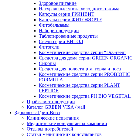
Здоровое питание
Натуральные масла холодного отжима
Капсулы серии ГРИНВИТ
Капсулы серии ФИТОФОРТЕ
Фитобальзамы
Набори продукции
Таблетированные продукты
Свечи серии ВИТОЛ
Фитогели
Косметические средства серии “Dr.Green”
Средства для дома серии GREEN ORGANIC
Сиропы
Средства для полости рта, горла и носа
Косметические средства серии PROBIOTIC
FORMULA
Косметические средства серии PLANT
PEPTIDE
Косметические средства PH BIO VEGETAL
Прайс-лист продукции
Каталог GREEN VISA / май
Здоровье с Грин-Виза
Клинические испытания
Медицинские консультанты компании
Отзывы потребителей
Статьи медицинских консультантов