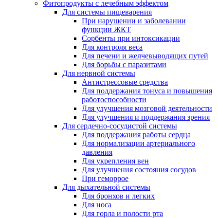
Фитопродукты с лечебным эффектом
Для системы пищеварения
При нарушении и заболевании
функции ЖКТ
Сорбенты при интоксикации
Для контроля веса
Для печени и желчевыводящих путей
Для борьбы с паразитами
Для нервной системы
Антистрессовые средства
Для поддержания тонуса и повышения
работоспособности
Для улучшения мозговой деятельности
Для улучшения и поддержания зрения
Для сердечно-сосудистой системы
Для поддержания работы сердца
Для нормализации артериального
давления
Для укрепления вен
Для улучшения состояния сосудов
При геморрое
Для дыхательной системы
Для бронхов и легких
Для носа
Для горла и полости рта