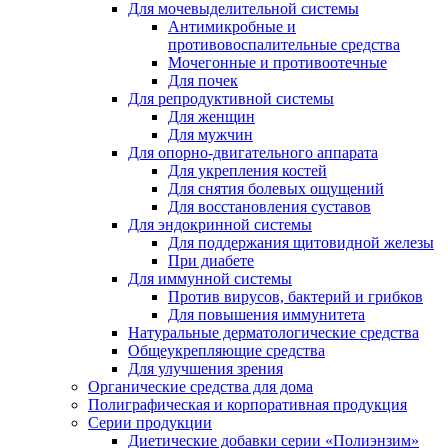
Для мочевыделительной системы
Антимикробные и
противовоспалительные средства
Мочегонные и противоотечные
Для почек
Для репродуктивной системы
Для женщин
Для мужчин
Для опорно-двигательного аппарата
Для укрепления костей
Для снятия болевых ощущений
Для восстановления суставов
Для эндокринной системы
Для поддержания щитовидной железы
При диабете
Для иммунной системы
Против вирусов, бактерий и грибков
Для повышения иммунитета
Натуральные дерматологические средства
Общеукрепляющие средства
Для улучшения зрения
Органические средства для дома
Полиграфическая и корпоративная продукция
Серии продукции
Диетические добавки серии «Полиэнзим»