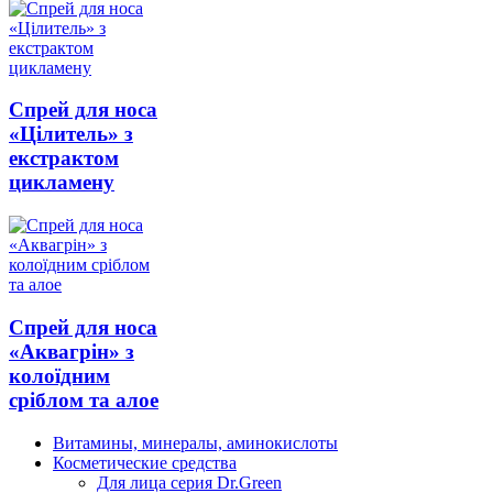
Спрей для носа
«Цілитель» з
екстрактом
цикламену
Спрей для носа
«Аквагрін» з
колоїдним
сріблом та алое
Витамины, минералы, аминокислоты
Косметические средства
Для лица серия Dr.Green