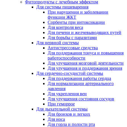
Фитопродукты с лечебным эффектом
Для системы пищеварения
При нарушении и заболевании
функции ЖКТ
Сорбенты при интоксикации
Для контроля веса
Для печени и желчевыводящих путей
Для борьбы с паразитами
Для нервной системы
Антистрессовые средства
Для поддержания тонуса и повышения
работоспособности
Для улучшения мозговой деятельности
Для улучшения и поддержания зрения
Для сердечно-сосудистой системы
Для поддержания работы сердца
Для нормализации артериального
давления
Для укрепления вен
Для улучшения состояния сосудов
При геморрое
Для дыхательной системы
Для бронхов и легких
Для носа
Для горла и полости рта