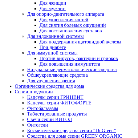
Для женщин
Для мужчин
Для опорно-двигательного аппарата
Для укрепления костей
Для снятия болевых ощущений
Для восстановления суставов
Для эндокринной системы
Для поддержания щитовидной железы
При диабете
Для иммунной системы
Против вирусов, бактерий и грибков
Для повышения иммунитета
Натуральные дерматологические средства
Общеукрепляющие средства
Для улучшения зрения
Органические средства для дома
Серии продукции
Капсулы серии ГРИНВИТ
Капсулы серии ФИТОФОРТЕ
Фитобальзамы
Таблетированные продукты
Свечи серии ВИТОЛ
Фитогели
Косметические средства серии “Dr.Green”
Средства для дома серии GREEN ORGANIC