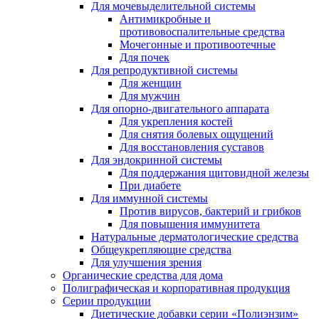
Для мочевыделительной системы
Антимикробные и
противовоспалительные средства
Мочегонные и противоотечные
Для почек
Для репродуктивной системы
Для женщин
Для мужчин
Для опорно-двигательного аппарата
Для укрепления костей
Для снятия болевых ощущений
Для восстановления суставов
Для эндокринной системы
Для поддержания щитовидной железы
При диабете
Для иммунной системы
Против вирусов, бактерий и грибков
Для повышения иммунитета
Натуральные дерматологические средства
Общеукрепляющие средства
Для улучшения зрения
Органические средства для дома
Полиграфическая и корпоративная продукция
Серии продукции
Диетические добавки серии «Полиэнзим»