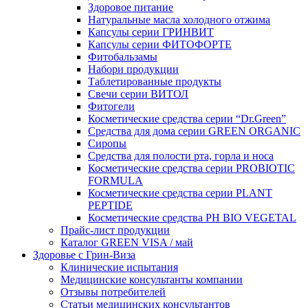
Здоровое питание
Натуральные масла холодного отжима
Капсулы серии ГРИНВИТ
Капсулы серии ФИТОФОРТЕ
Фитобальзамы
Набори продукции
Таблетированные продукты
Свечи серии ВИТОЛ
Фитогели
Косметические средства серии “Dr.Green”
Средства для дома серии GREEN ORGANIC
Сиропы
Средства для полости рта, горла и носа
Косметические средства серии PROBIOTIC
FORMULA
Косметические средства серии PLANT
PEPTIDE
Косметические средства PH BIO VEGETAL
Прайс-лист продукции
Каталог GREEN VISA / май
Здоровье с Грин-Виза
Клинические испытания
Медицинские консультанты компании
Отзывы потребителей
Статьи медицинских консультантов