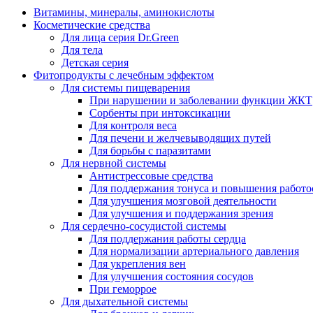
Витамины, минералы, аминокислоты
Косметические средства
Для лица серия Dr.Green
Для тела
Детская серия
Фитопродукты с лечебным эффектом
Для системы пищеварения
При нарушении и заболевании функции ЖКТ
Сорбенты при интоксикации
Для контроля веса
Для печени и желчевыводящих путей
Для борьбы с паразитами
Для нервной системы
Антистрессовые средства
Для поддержания тонуса и повышения работо
Для улучшения мозговой деятельности
Для улучшения и поддержания зрения
Для сердечно-сосудистой системы
Для поддержания работы сердца
Для нормализации артериального давления
Для укрепления вен
Для улучшения состояния сосудов
При геморрое
Для дыхательной системы