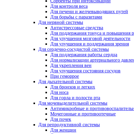
Сорбенты при интоксикации
Для контроля веса
Для печени и желчевыводящих путей
Для борьбы с паразитами
Для нервной системы
Антистрессовые средства
Для поддержания тонуса и повышения 
Для улучшения мозговой деятельности
Для улучшения и поддержания зрения
Для сердечно-сосудистой системы
Для поддержания работы сердца
Для нормализации артериального давле
Для укрепления вен
Для улучшения состояния сосудов
При геморрое
Для дыхательной системы
Для бронхов и легких
Для носа
Для горла и полости рта
Для мочевыделительной системы
Антимикробные и противовоспалительн
Мочегонные и противоотечные
Для почек
Для репродуктивной системы
Для женщин