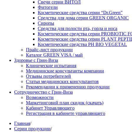
Свечи серии ВИТОЛ
Фитогели
Косметические средства серии “Dr.Green”
Средства для дома серии GREEN ORGANIC
Сиропы
Средства для полости рта, горла и носа
Косметические средства серии PROBIOTIC
Косметические средства серии PLANT PEPT
Косметические средства PH BIO VEGETAL
Прайс-лист продукции
Каталог GREEN VISA / май
Здоровье с Грин-Виза
Клинические испытания
Медицинские консультанты компании
Отзывы потребителей
Статьи медицинских консультантов
Рекомендации к применению продукции
Сотрудничество с Грин-Виза
Возможности
Маркетинговий план скидок (скачать)
Кабинет Управляющего
Регистрация в кабинете управляющего
Главная
/
Серии продукции
/