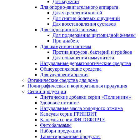
Для мужчин
Для опорно-двигательного аппарата
Для укрепления костей
Для снятия болевых ощущений
Для восстановления суставов
Для эндокринной системы
Для поддержания щитовидной железы
При диабете
Для иммунной системы
Против вирусов, бактерий и грибков
Для повышения иммунитета
Натуральные дерматологические средства
Общеукрепляющие средства
Для улучшения зрения
Органические средства для дома
Полиграфическая и корпоративная продукция
Серии продукции
Диетические добавки серии «Полиэнзим»
Здоровое питание
Натуральные масла холодного отжима
Капсулы серии ГРИНВИТ
Капсулы серии ФИТОФОРТЕ
Фитобальзамы
Набори продукции
Таблетированные продукты