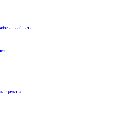
работоспособности
ния
ые средства