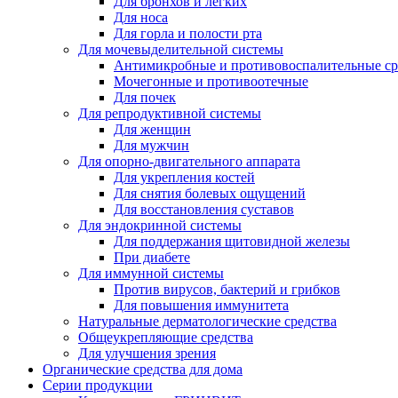
Для бронхов и легких
Для носа
Для горла и полости рта
Для мочевыделительной системы
Антимикробные и противовоспалительные ср
Мочегонные и противоотечные
Для почек
Для репродуктивной системы
Для женщин
Для мужчин
Для опорно-двигательного аппарата
Для укрепления костей
Для снятия болевых ощущений
Для восстановления суставов
Для эндокринной системы
Для поддержания щитовидной железы
При диабете
Для иммунной системы
Против вирусов, бактерий и грибков
Для повышения иммунитета
Натуральные дерматологические средства
Общеукрепляющие средства
Для улучшения зрения
Органические средства для дома
Серии продукции