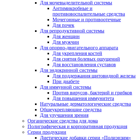
Для мочевыделительной системы
Антимикробные и
противовоспалительные средства
Мочегонные и противоотечные
Для почек
Для репродуктивной системы
Для женщин
Для мужчин
Для опорно-двигательного аппарата
Для укрепления костей
Для снятия болевых ощущений
Для восстановления суставов
Для эндокринной системы
Для поддержания щитовидной железы
При диабете
Для иммунной системы
Против вирусов, бактерий и грибков
Для повышения иммунитета
Натуральные дерматологические средства
Общеукрепляющие средства
Для улучшения зрения
Органические средства для дома
Полиграфическая и корпоративная продукция
Серии продукции
Диетические добавки серии «Полиэнзим»