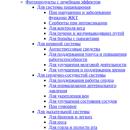
Фитопродукты с лечебным эффектом
Для системы пищеварения
При нарушении и заболевании
функции ЖКТ
Сорбенты при интоксикации
Для контроля веса
Для печени и желчевыводящих путей
Для борьбы с паразитами
Для нервной системы
Антистрессовые средства
Для поддержания тонуса и повышения
работоспособности
Для улучшения мозговой деятельности
Для улучшения и поддержания зрения
Для сердечно-сосудистой системы
Для поддержания работы сердца
Для нормализации артериального
давления
Для укрепления вен
Для улучшения состояния сосудов
При геморрое
Для дыхательной системы
Для бронхов и легких
Для носа
Для горла и полости рта