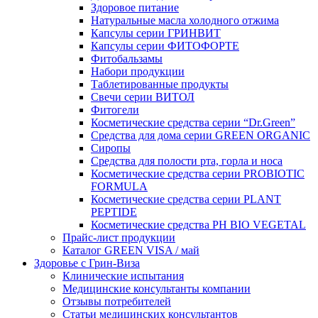
Здоровое питание
Натуральные масла холодного отжима
Капсулы серии ГРИНВИТ
Капсулы серии ФИТОФОРТЕ
Фитобальзамы
Набори продукции
Таблетированные продукты
Свечи серии ВИТОЛ
Фитогели
Косметические средства серии “Dr.Green”
Средства для дома серии GREEN ORGANIC
Сиропы
Средства для полости рта, горла и носа
Косметические средства серии PROBIOTIC
FORMULA
Косметические средства серии PLANT
PEPTIDE
Косметические средства PH BIO VEGETAL
Прайс-лист продукции
Каталог GREEN VISA / май
Здоровье с Грин-Виза
Клинические испытания
Медицинские консультанты компании
Отзывы потребителей
Статьи медицинских консультантов