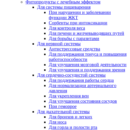
Фитопродукты с лечебным эффектом
Для системы пищеварения
При нарушении и заболевании
функции ЖКТ
Сорбенты при интоксикации
Для контроля веса
Для печени и желчевыводящих путей
Для борьбы с паразитами
Для нервной системы
Антистрессовые средства
Для поддержания тонуса и повышения
работоспособности
Для улучшения мозговой деятельности
Для улучшения и поддержания зрения
Для сердечно-сосудистой системы
Для поддержания работы сердца
Для нормализации артериального
давления
Для укрепления вен
Для улучшения состояния сосудов
При геморрое
Для дыхательной системы
Для бронхов и легких
Для носа
Для горла и полости рта