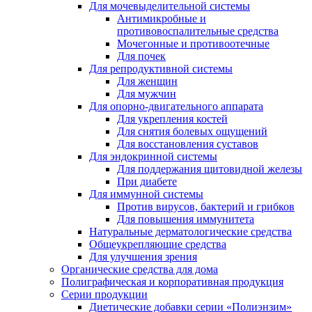
Для мочевыделительной системы
Антимикробные и
противовоспалительные средства
Мочегонные и противоотечные
Для почек
Для репродуктивной системы
Для женщин
Для мужчин
Для опорно-двигательного аппарата
Для укрепления костей
Для снятия болевых ощущений
Для восстановления суставов
Для эндокринной системы
Для поддержания щитовидной железы
При диабете
Для иммунной системы
Против вирусов, бактерий и грибков
Для повышения иммунитета
Натуральные дерматологические средства
Общеукрепляющие средства
Для улучшения зрения
Органические средства для дома
Полиграфическая и корпоративная продукция
Серии продукции
Диетические добавки серии «Полиэнзим»