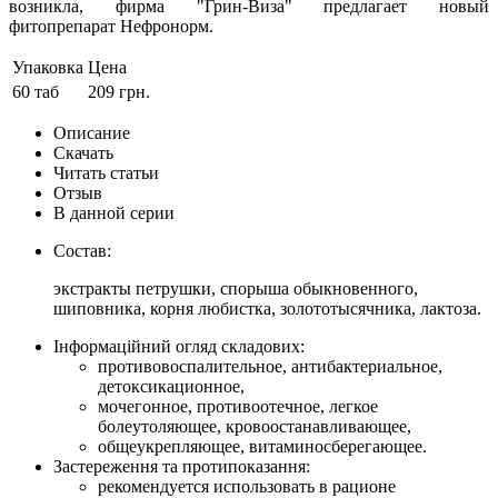
возникла, фирма "Грин-Виза" предлагает новый
фитопрепарат Нефронорм.
Упаковка
Цена
60 таб
209 грн.
Описание
Скачать
Читать статьи
Отзыв
В данной серии
Состав:
экстракты петрушки, спорыша обыкновенного,
шиповника, корня любистка, золототысячника, лактоза.
Інформаційний огляд складових:
противовоспалительное, антибактериальное,
детоксикационное,
мочегонное, противоотечное, легкое
болеутоляющее, кровоостанавливающее,
общеукрепляющее, витаминосберегающее.
Застереження та протипоказання:
рекомендуется использовать в рационе