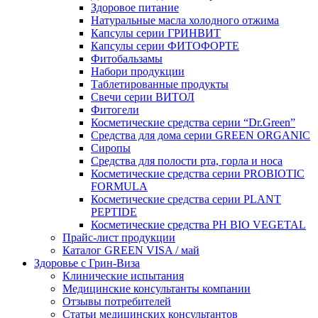
Здоровое питание
Натуральные масла холодного отжима
Капсулы серии ГРИНВИТ
Капсулы серии ФИТОФОРТЕ
Фитобальзамы
Набори продукции
Таблетированные продукты
Свечи серии ВИТОЛ
Фитогели
Косметические средства серии “Dr.Green”
Средства для дома серии GREEN ORGANIC
Сиропы
Средства для полости рта, горла и носа
Косметические средства серии PROBIOTIC
FORMULA
Косметические средства серии PLANT
PEPTIDE
Косметические средства PH BIO VEGETAL
Прайс-лист продукции
Каталог GREEN VISA / май
Здоровье с Грин-Виза
Клинические испытания
Медицинские консультанты компании
Отзывы потребителей
Статьи медицинских консультантов