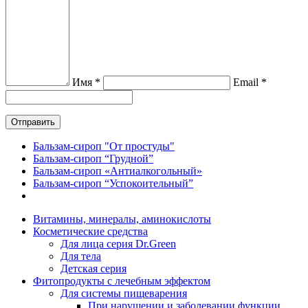
Имя *
Email *
Бальзам-сироп "От простуды"
Бальзам-сироп “Грудной”
Бальзам-сироп «Антиалкогольный»
Бальзам-сироп “Успокоительный”
Витамины, минералы, аминокислоты
Косметические средства
Для лица серия Dr.Green
Для тела
Детская серия
Фитопродукты с лечебным эффектом
Для системы пищеварения
При нарушении и заболевании функции