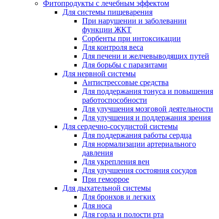
Фитопродукты с лечебным эффектом
Для системы пищеварения
При нарушении и заболевании
функции ЖКТ
Сорбенты при интоксикации
Для контроля веса
Для печени и желчевыводящих путей
Для борьбы с паразитами
Для нервной системы
Антистрессовые средства
Для поддержания тонуса и повышения
работоспособности
Для улучшения мозговой деятельности
Для улучшения и поддержания зрения
Для сердечно-сосудистой системы
Для поддержания работы сердца
Для нормализации артериального
давления
Для укрепления вен
Для улучшения состояния сосудов
При геморрое
Для дыхательной системы
Для бронхов и легких
Для носа
Для горла и полости рта