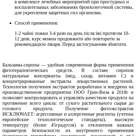
в комплексе лечебных мероприятий при простудных и
воспалительных заболеваниях бронхолегочной системы,
для укрепления защитных сил организма.
Cпособ применения:
1-2 чайні ложки 3-4 рази на день після їжі протягом 10-
12 днів, курс можна продовжити або повторити за
рекомендацією лікаря. Перед застосуванням збовтати.
Бальзамы-сиропы — удобная современная форма применения
фитотерапевтических средств. В составе сиропов
натуральные консерванты (мед, сахар, витамин С) и
концентрированные экстракты лекарственных растений.
Технология получения экстрактов разработана и внедрена на
производственном предприятии ООО Грин-Виза в 2018г и
позволяет контролировать и управлять качеством продукта на
протяжение всего цикла: от сухого растительного сырья до
готового продукта. Получение фитоэкстрактов
ИСКЛЮЧАЕТ: агрессивные и аллергенные реагенты (учтены
европейские технологические стандарты), высокую
температуру (более 45градусов) и отклонения важных
параметров безопасности их внутреннего применения
(патогенная микрофлора, кислотность, токсичность и др.)