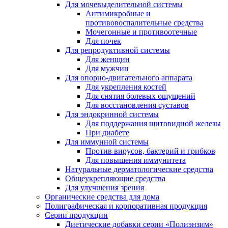
Для мочевыделительной системы
Антимикробные и
противовоспалительные средства
Мочегонные и противоотечные
Для почек
Для репродуктивной системы
Для женщин
Для мужчин
Для опорно-двигательного аппарата
Для укрепления костей
Для снятия болевых ощущений
Для восстановления суставов
Для эндокринной системы
Для поддержания щитовидной железы
При диабете
Для иммунной системы
Против вирусов, бактерий и грибков
Для повышения иммунитета
Натуральные дерматологические средства
Общеукрепляющие средства
Для улучшения зрения
Органические средства для дома
Полиграфическая и корпоративная продукция
Серии продукции
Диетические добавки серии «Полиэнзим»