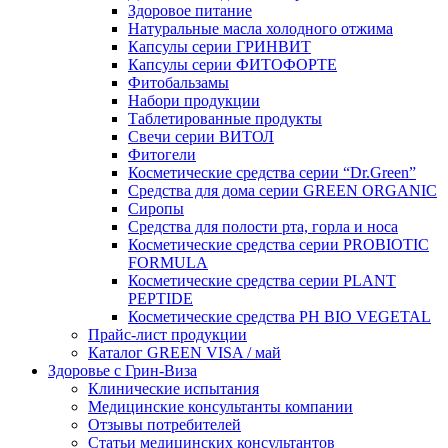
Здоровое питание
Натуральные масла холодного отжима
Капсулы серии ГРИНВИТ
Капсулы серии ФИТОФОРТЕ
Фитобальзамы
Набори продукции
Таблетированные продукты
Свечи серии ВИТОЛ
Фитогели
Косметические средства серии “Dr.Green”
Средства для дома серии GREEN ORGANIC
Сиропы
Средства для полости рта, горла и носа
Косметические средства серии PROBIOTIC
FORMULA
Косметические средства серии PLANT
PEPTIDE
Косметические средства PH BIO VEGETAL
Прайс-лист продукции
Каталог GREEN VISA / май
Здоровье с Грин-Виза
Клинические испытания
Медицинские консультанты компании
Отзывы потребителей
Статьи медицинских консультантов