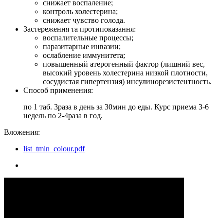
снижает воспаление;
контроль холестерина;
снижает чувство голода.
Застереження та протипоказання:
воспалительные процессы;
паразитарные инвазии;
ослабление иммунитета;
повышенный атерогенный фактор (лишний вес,
высокий уровень холестерина низкой плотности,
сосудистая гипертензия) инсулинорезистентность.
Cпособ применения:
по 1 таб. 3раза в день за 30мин до еды. Курс приема 3-6
недель по 2-4раза в год.
Вложения:
list_tmin_colour.pdf