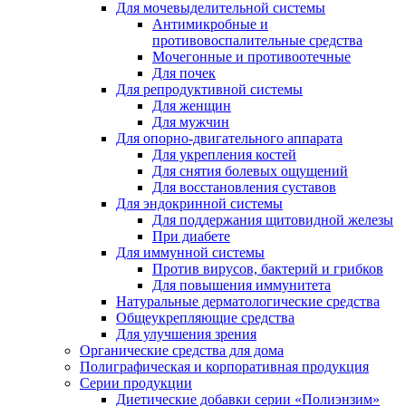
Для мочевыделительной системы
Антимикробные и
противовоспалительные средства
Мочегонные и противоотечные
Для почек
Для репродуктивной системы
Для женщин
Для мужчин
Для опорно-двигательного аппарата
Для укрепления костей
Для снятия болевых ощущений
Для восстановления суставов
Для эндокринной системы
Для поддержания щитовидной железы
При диабете
Для иммунной системы
Против вирусов, бактерий и грибков
Для повышения иммунитета
Натуральные дерматологические средства
Общеукрепляющие средства
Для улучшения зрения
Органические средства для дома
Полиграфическая и корпоративная продукция
Серии продукции
Диетические добавки серии «Полиэнзим»