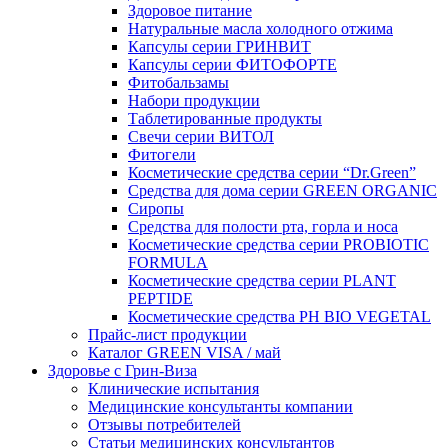
Здоровое питание
Натуральные масла холодного отжима
Капсулы серии ГРИНВИТ
Капсулы серии ФИТОФОРТЕ
Фитобальзамы
Набори продукции
Таблетированные продукты
Свечи серии ВИТОЛ
Фитогели
Косметические средства серии “Dr.Green”
Средства для дома серии GREEN ORGANIC
Сиропы
Средства для полости рта, горла и носа
Косметические средства серии PROBIOTIC
FORMULA
Косметические средства серии PLANT
PEPTIDE
Косметические средства PH BIO VEGETAL
Прайс-лист продукции
Каталог GREEN VISA / май
Здоровье с Грин-Виза
Клинические испытания
Медицинские консультанты компании
Отзывы потребителей
Статьи медицинских консультантов