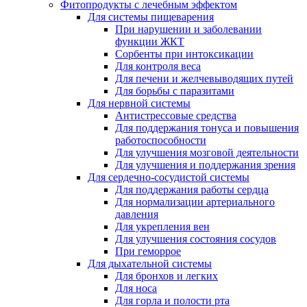
Фитопродукты с лечебным эффектом
Для системы пищеварения
При нарушении и заболевании
функции ЖКТ
Сорбенты при интоксикации
Для контроля веса
Для печени и желчевыводящих путей
Для борьбы с паразитами
Для нервной системы
Антистрессовые средства
Для поддержания тонуса и повышения
работоспособности
Для улучшения мозговой деятельности
Для улучшения и поддержания зрения
Для сердечно-сосудистой системы
Для поддержания работы сердца
Для нормализации артериального
давления
Для укрепления вен
Для улучшения состояния сосудов
При геморрое
Для дыхательной системы
Для бронхов и легких
Для носа
Для горла и полости рта