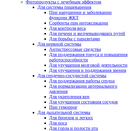
Фитопродукты с лечебным эффектом
Для системы пищеварения
При нарушении и заболевании
функции ЖКТ
Сорбенты при интоксикации
Для контроля веса
Для печени и желчевыводящих путей
Для борьбы с паразитами
Для нервной системы
Антистрессовые средства
Для поддержания тонуса и повышения
работоспособности
Для улучшения мозговой деятельности
Для улучшения и поддержания зрения
Для сердечно-сосудистой системы
Для поддержания работы сердца
Для нормализации артериального
давления
Для укрепления вен
Для улучшения состояния сосудов
При геморрое
Для дыхательной системы
Для бронхов и легких
Для носа
Для горла и полости рта