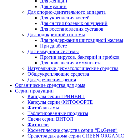
Для женщин
Для мужчин
Для опорно-двигательного аппарата
Для укрепления костей
Для снятия болевых ощущений
Для восстановления суставов
Для эндокринной системы
Для поддержания щитовидной железы
При диабете
Для иммунной системы
Против вирусов, бактерий и грибков
Для повышения иммунитета
Натуральные дерматологические средства
Общеукрепляющие средства
Для улучшения зрения
Органические средства для дома
Серии продукции
Капсулы серии ГРИНВИТ
Капсулы серии ФИТОФОРТЕ
Фитобальзамы
Таблетированные продукты
Свечи серии ВИТОЛ
Фитогели
Косметические средства серии “Dr.Green”
Средства для дома серии GREEN ORGANIC