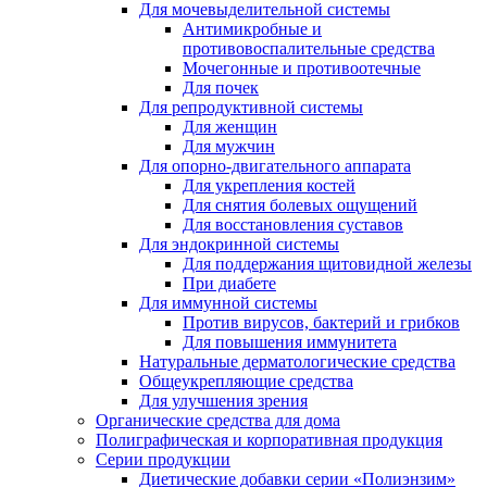
Для мочевыделительной системы
Антимикробные и
противовоспалительные средства
Мочегонные и противоотечные
Для почек
Для репродуктивной системы
Для женщин
Для мужчин
Для опорно-двигательного аппарата
Для укрепления костей
Для снятия болевых ощущений
Для восстановления суставов
Для эндокринной системы
Для поддержания щитовидной железы
При диабете
Для иммунной системы
Против вирусов, бактерий и грибков
Для повышения иммунитета
Натуральные дерматологические средства
Общеукрепляющие средства
Для улучшения зрения
Органические средства для дома
Полиграфическая и корпоративная продукция
Серии продукции
Диетические добавки серии «Полиэнзим»