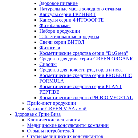
Здоровое питание
Натуральные масла холодного отжима
Капсулы серии ГРИНВИТ
Капсулы серии ФИТОФОРТЕ
Фитобальзамы
Набори продукции
Таблетированные продукты
Свечи серии ВИТОЛ
Фитогели
Косметические средства серии “Dr.Green”
Средства для дома серии GREEN ORGANIC
Сиропы
Средства для полости рта, горла и носа
Косметические средства серии PROBIOTIC
FORMULA
Косметические средства серии PLANT
PEPTIDE
Косметические средства PH BIO VEGETAL
Прайс-лист продукции
Каталог GREEN VISA / май
Здоровье с Грин-Виза
Клинические испытания
Медицинские консультанты компании
Отзывы потребителей
Статьи медицинских консультантов