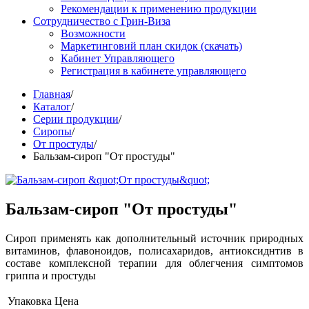
Рекомендации к применению продукции
Сотрудничество с Грин-Виза
Возможности
Маркетинговий план скидок (скачать)
Кабинет Управляющего
Регистрация в кабинете управляющего
Главная
/
Каталог
/
Серии продукции
/
Сиропы
/
От простуды
/
Бальзам-сироп "От простуды"
Бальзам-сироп "От простуды"
Сироп применять как дополнительный источник природных
витаминов, флавоноидов, полисахаридов, антиоксиднтив в
составе комплексной терапии для облегчения симптомов
гриппа и простуды
Упаковка
Цена