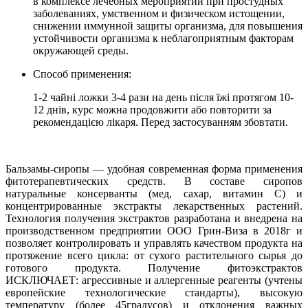
в комплексе лечебных мероприятий при простудных
заболеваниях, умственном и физическом истощении,
снижении иммунной защиты организма, для повышения
устойчивости организма к неблагоприятным факторам
окружающей среды.
Cпособ применения:
1-2 чайні ложки 3-4 рази на день після їжі протягом 10-
12 днів, курс можна продовжити або повторити за
рекомендацією лікаря. Перед застосуванням збовтати.
Бальзамы-сиропы — удобная современная форма применения
фитотерапевтических средств. В составе сиропов
натуральные консерванты (мед, сахар, витамин С) и
концентрированные экстракты лекарственных растений.
Технология получения экстрактов разработана и внедрена на
производственном предприятии ООО Грин-Виза в 2018г и
позволяет контролировать и управлять качеством продукта на
протяжение всего цикла: от сухого растительного сырья до
готового продукта. Получение фитоэкстрактов
ИСКЛЮЧАЕТ: агрессивные и аллергенные реагенты (учтены
европейские технологические стандарты), высокую
температуру (более 45градусов) и отклонения важных