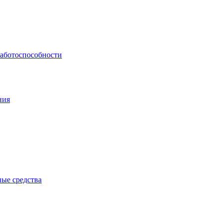
работоспособности
ния
ые средства