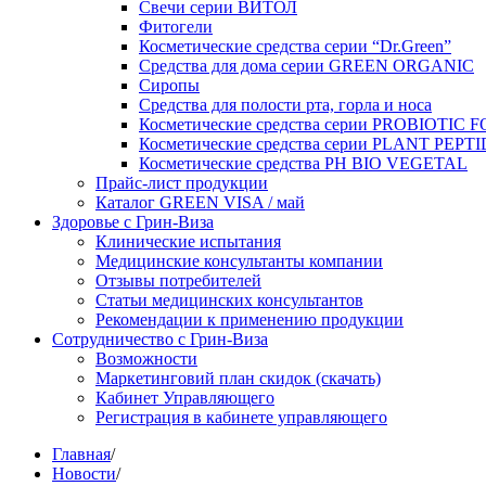
Свечи серии ВИТОЛ
Фитогели
Косметические средства серии “Dr.Green”
Средства для дома серии GREEN ORGANIC
Сиропы
Средства для полости рта, горла и носа
Косметические средства серии PROBIOTIC
Косметические средства серии PLANT PEPT
Косметические средства PH BIO VEGETAL
Прайс-лист продукции
Каталог GREEN VISA / май
Здоровье с Грин-Виза
Клинические испытания
Медицинские консультанты компании
Отзывы потребителей
Статьи медицинских консультантов
Рекомендации к применению продукции
Сотрудничество с Грин-Виза
Возможности
Маркетинговий план скидок (скачать)
Кабинет Управляющего
Регистрация в кабинете управляющего
Главная
/
Новости
/