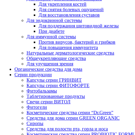
Для укрепления костей
Для снятия болевых ощущений
Для восстановления суставов
Для эндокринной системы
Для поддержания щитовидной железы
При диабете
Для иммунной системы
Против вирусов, бактерий и грибков
Для повышения иммунитета
Натуральные дерматологические средства
Общеукрепляющие средства
Для улучшения зрения
Органические средства для дома
Серии продукции
Капсулы серии ГРИНВИТ
Капсулы серии ФИТОФОРТЕ
Фитобальзамы
Таблетированные продукты
Свечи серии ВИТОЛ
Фитогели
Косметические средства серии “Dr.Green”
Средства для дома серии GREEN ORGANIC
Сиропы
Средства для полости рта, горла и носа
Косметические средства серии PROBIOTIC FORM