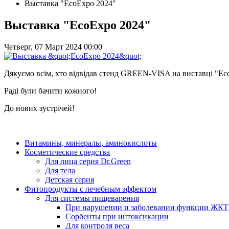
Выставка "EcoExpo 2024"
Выставка "EcoExpo 2024"
Четверг, 07 Март 2024 00:00
Дякуємо всім, хто відвідав стенд GREEN-VISA на виставці "Ec
Раді були бачити кожного!
До нових зустрічей!
Витамины, минералы, аминокислоты
Косметические средства
Для лица серия Dr.Green
Для тела
Детская серия
Фитопродукты с лечебным эффектом
Для системы пищеварения
При нарушении и заболевании функции ЖКТ
Сорбенты при интоксикации
Для контроля веса