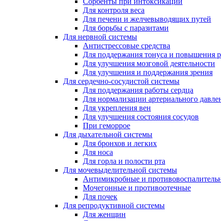
Сорбенты при интоксикации
Для контроля веса
Для печени и желчевыводящих путей
Для борьбы с паразитами
Для нервной системы
Антистрессовые средства
Для поддержания тонуса и повышения 
Для улучшения мозговой деятельности
Для улучшения и поддержания зрения
Для сердечно-сосудистой системы
Для поддержания работы сердца
Для нормализации артериального давле
Для укрепления вен
Для улучшения состояния сосудов
При геморрое
Для дыхательной системы
Для бронхов и легких
Для носа
Для горла и полости рта
Для мочевыделительной системы
Антимикробные и противовоспалительн
Мочегонные и противоотечные
Для почек
Для репродуктивной системы
Для женщин