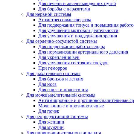
Для печени и желчевыводящих путей
Для борьбы с паразитами
Для нервной системы
Антистрессовые средства
Для поддержания тонуса и повышения работо
Для улучшения мозговой деятельности
Для улучшения и поддержания зрения
Для сердечно-сосудистой системы
Для поддержания работы сердца
Для нормализации артериального давления
Для укрепления вен
Для улучшения состояния сосудов
При геморрое
Для дыхательной системы
Для бронхов и легких
Для носа
Для горла и полости рта
Для мочевыделительной системы
Антимикробные и противовоспалительные ср
Мочегонные и противоотечные
Для почек
Для репродуктивной системы
Для женщин
Для мужчин
Для опорно-двигательного аппарата