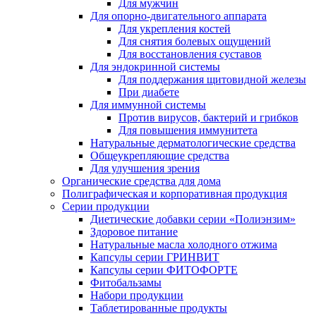
Для мужчин
Для опорно-двигательного аппарата
Для укрепления костей
Для снятия болевых ощущений
Для восстановления суставов
Для эндокринной системы
Для поддержания щитовидной железы
При диабете
Для иммунной системы
Против вирусов, бактерий и грибков
Для повышения иммунитета
Натуральные дерматологические средства
Общеукрепляющие средства
Для улучшения зрения
Органические средства для дома
Полиграфическая и корпоративная продукция
Серии продукции
Диетические добавки серии «Полиэнзим»
Здоровое питание
Натуральные масла холодного отжима
Капсулы серии ГРИНВИТ
Капсулы серии ФИТОФОРТЕ
Фитобальзамы
Набори продукции
Таблетированные продукты