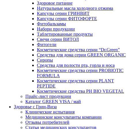
Здоровое питание
Натуральные масла холодного отжима
Капсулы серии ГРИНВИТ
Капсулы серии ФИТОФОРТЕ
Фитобальзамы
Набори продукции
Таблетированные продукты
Свечи серии ВИТОЛ
Фитогели
Косметические средства серии “Dr.Green”
Средства для дома серии GREEN ORGANIC
Сиропы
Средства для полости рта, горла и носа
Косметические средства серии PROBIOTIC
FORMULA
Косметические средства серии PLANT
PEPTIDE
Косметические средства PH BIO VEGETAL
Прайс-лист продукции
Каталог GREEN VISA / май
Здоровье с Грин-Виза
Клинические испытания
Медицинские консультанты компании
Отзывы потребителей
Статьи медицинских консультантов