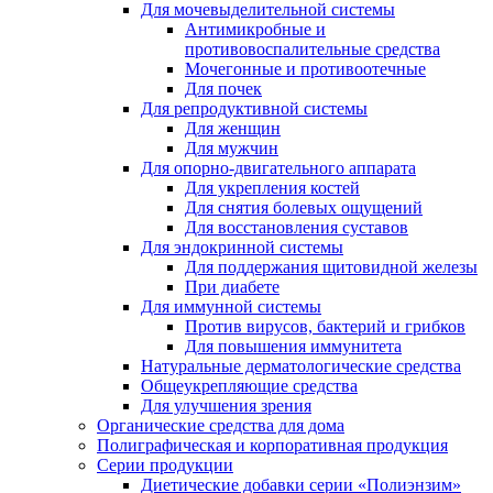
Для мочевыделительной системы
Антимикробные и
противовоспалительные средства
Мочегонные и противоотечные
Для почек
Для репродуктивной системы
Для женщин
Для мужчин
Для опорно-двигательного аппарата
Для укрепления костей
Для снятия болевых ощущений
Для восстановления суставов
Для эндокринной системы
Для поддержания щитовидной железы
При диабете
Для иммунной системы
Против вирусов, бактерий и грибков
Для повышения иммунитета
Натуральные дерматологические средства
Общеукрепляющие средства
Для улучшения зрения
Органические средства для дома
Полиграфическая и корпоративная продукция
Серии продукции
Диетические добавки серии «Полиэнзим»