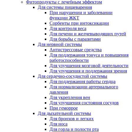
Фитопродукты с лечебным эффектом
Для системы пищеварения
При нарушении и заболевании
функции ЖКТ
Сорбенты при интоксикации
Для контроля веса
Для печени и желчевыводящих путей
Для борьбы с паразитами
Для нервной системы
Антистрессовые средства
Для поддержания тонуса и повышения
работоспособности
Для улучшения мозговой деятельности
Для улучшения и поддержания зрения
Для сердечно-сосудистой системы
Для поддержания работы сердца
Для нормализации артериального
давления
Для укрепления вен
Для улучшения состояния сосудов
При геморрое
Для дыхательной системы
Для бронхов и легких
Для носа
Для горла и полости рта